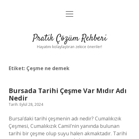
menüyü
Anasayfa
aç
Gizlilik Politikası
Pratik Çözüm Rehberi
Yasal Uyarı
Hayatını kolaylaştıran zekice öneriler!
Hakkımızda
Etiket:
Çeşme ne demek
Bursada Tarihi Çeşme Var Mıdır Adı
Nedir
Tarih: Eylül 28, 2024
Bursa’daki tarihi çeşmenin adı nedir? Cumalıkızık
Çeşmesi, Cumalıkızık Camii’nin yanında bulunan
tarihi bir çeşme olup suyu halen akmaktadır. Tarihi