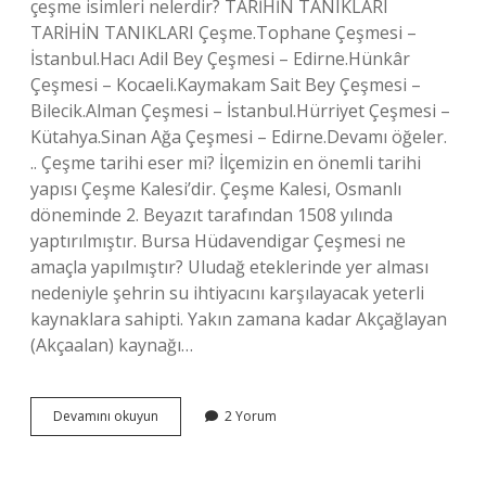
çeşme isimleri nelerdir? TARİHİN TANIKLARI
TARİHİN TANIKLARI Çeşme.Tophane Çeşmesi –
İstanbul.Hacı Adil Bey Çeşmesi – Edirne.Hünkâr
Çeşmesi – Kocaeli.Kaymakam Sait Bey Çeşmesi –
Bilecik.Alman Çeşmesi – İstanbul.Hürriyet Çeşmesi –
Kütahya.Sinan Ağa Çeşmesi – Edirne.Devamı öğeler.
.. Çeşme tarihi eser mi? İlçemizin en önemli tarihi
yapısı Çeşme Kalesi’dir. Çeşme Kalesi, Osmanlı
döneminde 2. Beyazıt tarafından 1508 yılında
yaptırılmıştır. Bursa Hüdavendigar Çeşmesi ne
amaçla yapılmıştır? Uludağ eteklerinde yer alması
nedeniyle şehrin su ihtiyacını karşılayacak yeterli
kaynaklara sahipti. Yakın zamana kadar Akçağlayan
(Akçaalan) kaynağı…
Bursada
Devamını okuyun
2 Yorum
Tarihi
Çeşme
Var