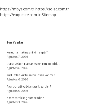
Mıdır
Adı
https://mbys.com.tr
https://solac.com.tr
Nedir
https://exquisite.com.tr
Sitemap
Sidebar
Son Yazılar
Kurutma makinesini kim yaptı ?
Ağustos 7, 2026
Bursa Askeri Hastanesinin ismi ne oldu ?
Ağustos 6, 2026
Kuduzdan kurtulan bir insan var mı ?
Ağustos 6, 2026
Avcı böreği yağda nasıl kızartılır ?
Ağustos 5, 2026
6 mm tarak kaç numaradır ?
Ağustos 3, 2026