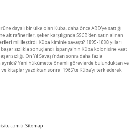
ürüne dayalı bir ülke olan Küba, daha önce ABD’ye sattığı
e ait rafineriler, şeker karşılığında SSCB’den satın alınan
leri millileştirdi. Küba kiminle savaştı? 1895-1898 yılları
 başarısızlıkla sonuçlandı. İspanya’nın Küba kolonisine vaat
şarısızlığı, On Yıl Savaşı’ndan sonra daha fazla
 ayrıldı? Yeni hükümette önemli görevlerde bulunduktan ve
r ve kitaplar yazdıktan sonra, 1965’te Küba’yı terk ederek
isite.com.tr
Sitemap