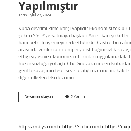
Yapılmıştır
Tarih: Eylül 28, 2024
Küba devrimi kime karşı yapıldı? Ekonomisi tek bir 
şekeri SSCB’ye satmaya başladı. Amerikan şirketlerin
ham petrolü işlemeyi reddettiğinde, Castro bu rafineri
arasında verilen anti-emperyalist bağımsızlık savaşı
ettiği siyasi ve ekonomik reformları uygulamadaki ba
huzursuzluğa yol açtı. Che Guevara neden Küba’dan
gerilla savaşının teorisi ve pratiği üzerine makalele
diğer ülkelerdeki devrimci…
1959
Devamını okuyun
2 Yorum
Daki
Küba
Devrimi
Kime
Karşı
https://mbys.com.tr
https://solac.com.tr
https://exqu
Yapılmıştır