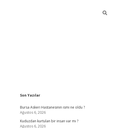
Sidebar
Son Yazılar
vdcasino
Bursa Askeri Hastanesinin ismi ne oldu ?
Ağustos 6, 2026
Kuduzdan kurtulan bir insan var mı ?
Ağustos 6, 2026