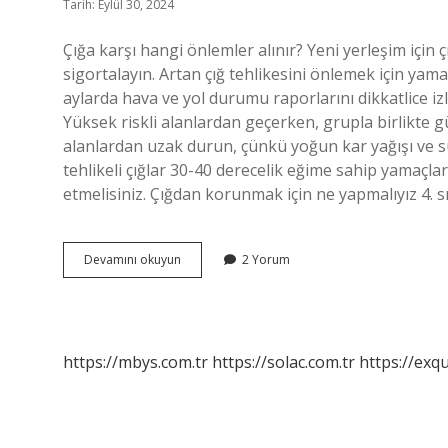
Tarih: Eylül 30, 2024
Çığa karşı hangi önlemler alınır? Yeni yerleşim için ç
sigortalayın. Artan çığ tehlikesini önlemek için yam
aylarda hava ve yol durumu raporlarını dikkatlice i
Yüksek riskli alanlardan geçerken, grupla birlikte gü
alanlardan uzak durun, çünkü yoğun kar yağışı ve sür
tehlikeli çığlar 30-40 derecelik eğime sahip yamaçl
etmelisiniz. Çığdan korunmak için ne yapmalıyız 4. s
Çığ
Devamını okuyun
2 Yorum
Olunca
Ne
Yapmalıyız
https://mbys.com.tr
https://solac.com.tr
https://exqu