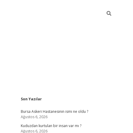
Sidebar
Son Yazılar
vdcasino
Bursa Askeri Hastanesinin ismi ne oldu ?
Ağustos 6, 2026
Kuduzdan kurtulan bir insan var mı ?
Ağustos 6, 2026