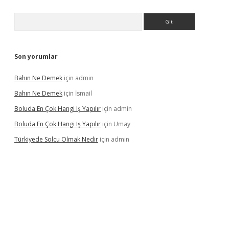
Arama
Son yorumlar
Bahın Ne Demek
için
admin
Bahın Ne Demek
için
İsmail
Boluda En Çok Hangi Iş Yapılır
için
admin
Boluda En Çok Hangi Iş Yapılır
için
Umay
Türkiyede Solcu Olmak Nedir
için
admin
ino