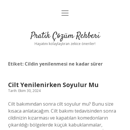
menüyü
Anasayfa
aç
Gizlilik Politikası
Pratik Çözüm Rehberi
Yasal Uyarı
Hayatını kolaylaştıran zekice öneriler!
Hakkımızda
Etiket:
Cildin yenilenmesi ne kadar sürer
Cilt Yenilenirken Soyulur Mu
Tarih: Ekim 30, 2024
Cilt bakımından sonra cilt soyulur mu? Bunu size
kısaca anlatacağım. Cilt bakımı tedavisinden sonra
cildinizin kızarması ve kapatılan komedonların
çıkarıldığı bölgelerde küçük kabuklanmalar,