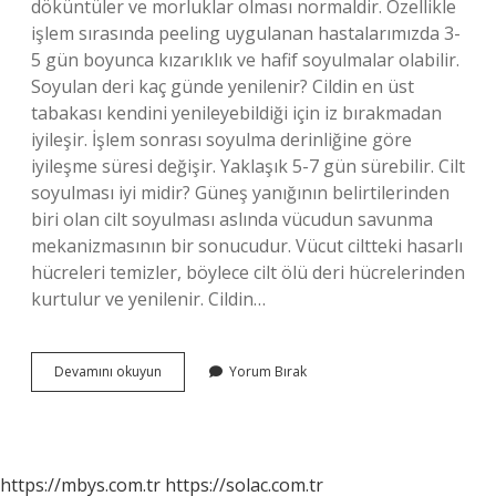
döküntüler ve morluklar olması normaldir. Özellikle
işlem sırasında peeling uygulanan hastalarımızda 3-
5 gün boyunca kızarıklık ve hafif soyulmalar olabilir.
Soyulan deri kaç günde yenilenir? Cildin en üst
tabakası kendini yenileyebildiği için iz bırakmadan
iyileşir. İşlem sonrası soyulma derinliğine göre
iyileşme süresi değişir. Yaklaşık 5-7 gün sürebilir. Cilt
soyulması iyi midir? Güneş yanığının belirtilerinden
biri olan cilt soyulması aslında vücudun savunma
mekanizmasının bir sonucudur. Vücut ciltteki hasarlı
hücreleri temizler, böylece cilt ölü deri hücrelerinden
kurtulur ve yenilenir. Cildin…
Cilt
Devamını okuyun
Yorum Bırak
Yenilenirken
Soyulur
Mu
https://mbys.com.tr
https://solac.com.tr