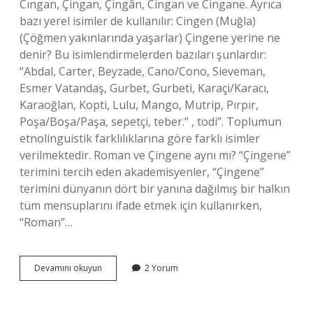
Cıngan, Çingan, Çingân, Cingan ve Cingane. Ayrıca
bazı yerel isimler de kullanılır: Cingen (Muğla)
(Çöğmen yakınlarında yaşarlar) Çingene yerine ne
denir? Bu isimlendirmelerden bazıları şunlardır:
“Abdal, Carter, Beyzade, Cano/Cono, Sieveman,
Esmer Vatandaş, Gurbet, Gurbeti, Karaçi/Karacı,
Karaoğlan, Kopti, Lulu, Mango, Mutrip, Pırpır,
Poşa/Boşa/Paşa, sepetçi, teber.” , todi”. Toplumun
etnolinguistik farklılıklarına göre farklı isimler
verilmektedir. Roman ve Çingene aynı mı? “Çingene”
terimini tercih eden akademisyenler, “Çingene”
terimini dünyanın dört bir yanına dağılmış bir halkın
tüm mensuplarını ifade etmek için kullanırken,
“Roman”…
Çingenenin
Devamını okuyun
2 Yorum
Diğer
Adı
Nedir