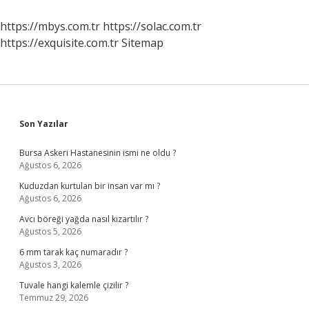
https://mbys.com.tr
https://solac.com.tr
https://exquisite.com.tr
Sitemap
Sidebar
Son Yazılar
Bursa Askeri Hastanesinin ismi ne oldu ?
Ağustos 6, 2026
Kuduzdan kurtulan bir insan var mı ?
Ağustos 6, 2026
Avcı böreği yağda nasıl kızartılır ?
Ağustos 5, 2026
6 mm tarak kaç numaradır ?
Ağustos 3, 2026
Tuvale hangi kalemle çizilir ?
Temmuz 29, 2026