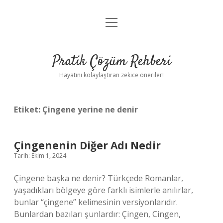
menüyü
Anasayfa
aç
Gizlilik Politikası
Pratik Çözüm Rehberi
Yasal Uyarı
Hayatını kolaylaştıran zekice öneriler!
Hakkımızda
Etiket:
Çingene yerine ne denir
Çingenenin Diğer Adı Nedir
Tarih: Ekim 1, 2024
Çingene başka ne denir? Türkçede Romanlar,
yaşadıkları bölgeye göre farklı isimlerle anılırlar,
bunlar “çingene” kelimesinin versiyonlarıdır.
Bunlardan bazıları şunlardır: Çingen, Cingen,