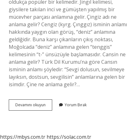
oldukça popüler bir kelimedir. Jingıl kelimesi,
giysilere takılan inci ve gümüşten yapılmış bir
mücevher parçası anlamına gelir. Çingiz adı ne
anlama gelir? Cengiz (kyrg. Çınggız) isminin anlamı
hakkında yaygın olan görüş, “deniz” anlamına
geldiğidir. Buna karşı çıkanların çıkış noktası,
Moğolcada “deniz” anlamına gelen “tenggis”
kelimesinin “t-” ünsüzüyle başlamasıdır. Cansin ne
anlama gelir? Türk Dil Kurumu’na göre Cansın
isminin anlamı şöyledir: “Sevgi dolusun, sevilmeye
layıksın, dostsun, sevgilisin” anlamlarına gelen bir
isimdir. Çine ne anlama gelir?…
Cingi
Devamını okuyun
Yorum Bırak
Ne
Anlama
Gelir
https://mbys.com.tr
https://solac.com.tr