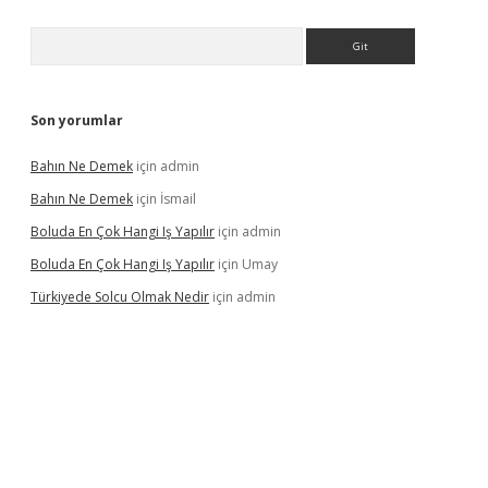
Arama
Son yorumlar
Bahın Ne Demek
için
admin
Bahın Ne Demek
için
İsmail
Boluda En Çok Hangi Iş Yapılır
için
admin
Boluda En Çok Hangi Iş Yapılır
için
Umay
Türkiyede Solcu Olmak Nedir
için
admin
ino