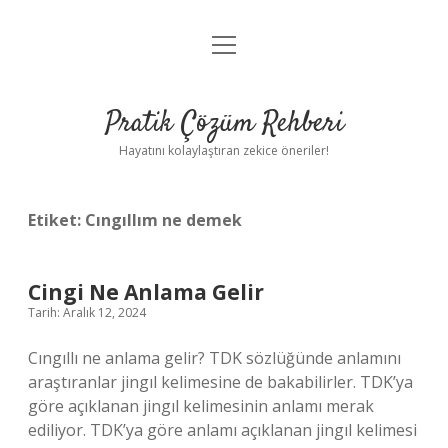
menüyü
Anasayfa
aç
Gizlilik Politikası
Pratik Çözüm Rehberi
Yasal Uyarı
Hayatını kolaylaştıran zekice öneriler!
Hakkımızda
Etiket:
Cıngıllım ne demek
Cingi Ne Anlama Gelir
Tarih: Aralık 12, 2024
Cıngıllı ne anlama gelir? TDK sözlüğünde anlamını
araştıranlar jingıl kelimesine de bakabilirler. TDK’ya
göre açıklanan jingıl kelimesinin anlamı merak
ediliyor. TDK’ya göre anlamı açıklanan jingıl kelimesi