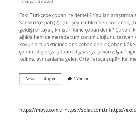
Tarih: Eylül 29, 2024
Eski Türkçede çoban ne demek? Yapılan araştırma 
Sanskritçe pâtr(2) “(bir şeyi) tehlikeden korumak, 
geldiği ortaya çıkmıştır. Kime çoban denir? Çoban,
ağılda hem de merada tüm sorumluluğunu taşıyan ki
koyunlara baktığında ona çoban denir. Çoban kökeni ned
çobān چبان veya şūpān شوپان veya şiwān شوان “sığır gütmek” kelimesinden ödünç alınmış bir kelimedir. Bu
kelime, aynı anlama gelen Orta Farsça şupān kelime
Çoban
Devamını okuyun
2 Yorum
Ne
Denir
https://mbys.com.tr
https://solac.com.tr
https://exqu