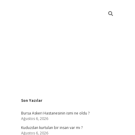
Sidebar
Son Yazılar
vdcasino
Bursa Askeri Hastanesinin ismi ne oldu ?
Ağustos 6, 2026
Kuduzdan kurtulan bir insan var mı ?
Ağustos 6, 2026