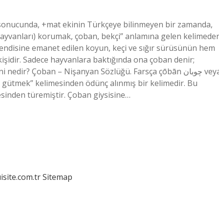
sonucunda, +mat ekinin Türkçeye bilinmeyen bir zamanda,
(hayvanları) korumak, çoban, bekçi” anlamına gelen kelimede
 kendisine emanet edilen koyun, keçi ve sığır sürüsünün hem
şidir. Sadece hayvanlara baktığında ona çoban denir;
ir? Çoban – Nişanyan Sözlüğü. Farsça çōbān چوبان veya
sinden türemiştir. Çoban giysisine…
isite.com.tr
Sitemap