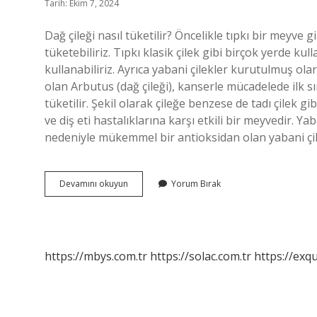
Tarih: Ekim 7, 2024
Dağ çileği nasıl tüketilir? Öncelikle tıpkı bir meyve
tüketebiliriz. Tıpkı klasik çilek gibi birçok yerde kulla
kullanabiliriz. Ayrıca yabani çilekler kurutulmuş olar
olan Arbutus (dağ çileği), kanserle mücadelede ilk s
tüketilir. Şekil olarak çileğe benzese de tadı çilek gibi
ve diş eti hastalıklarına karşı etkili bir meyvedir. Ya
nedeniyle mükemmel bir antioksidan olan yabani çil
Dağ
Devamını okuyun
Yorum Bırak
Çileği
Nasıl
Yenilir
https://mbys.com.tr
https://solac.com.tr
https://exqu