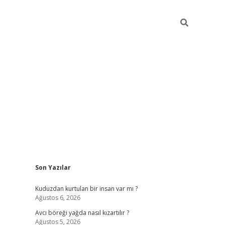
Sidebar
Son Yazılar
vdcasino
Kuduzdan kurtulan bir insan var mı ?
Ağustos 6, 2026
Avcı böreği yağda nasıl kızartılır ?
Ağustos 5, 2026