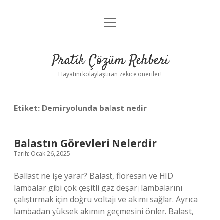
menüyü
Anasayfa
aç
Gizlilik Politikası
Pratik Çözüm Rehberi
Yasal Uyarı
Hayatını kolaylaştıran zekice öneriler!
Hakkımızda
Etiket:
Demiryolunda balast nedir
Balastın Görevleri Nelerdir
Tarih: Ocak 26, 2025
Ballast ne işe yarar? Balast, floresan ve HID
lambalar gibi çok çeşitli gaz deşarj lambalarını
çalıştırmak için doğru voltajı ve akımı sağlar. Ayrıca
lambadan yüksek akımın geçmesini önler. Balast,