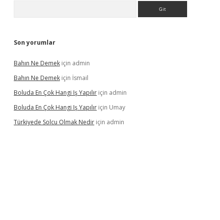
Arama
Son yorumlar
Bahın Ne Demek
için
admin
Bahın Ne Demek
için
İsmail
Boluda En Çok Hangi Iş Yapılır
için
admin
Boluda En Çok Hangi Iş Yapılır
için
Umay
Türkiyede Solcu Olmak Nedir
için
admin
ino