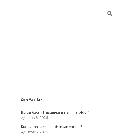
Sidebar
Son Yazılar
vdcasino
Bursa Askeri Hastanesinin ismi ne oldu ?
Ağustos 6, 2026
Kuduzdan kurtulan bir insan var mı ?
Ağustos 6, 2026