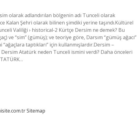
sim olarak adlandırılan bölgenin adı Tunceli olarak
nce Kalan Şehri olarak bilinen şimdiki yerine taşındı.Kültürel
2Tunceli Valiliği › historical-2 Kürtçe Dersim ne demek? Bu
ağaç) ve “sim” (gümüş); ve teoriye göre, Darsım “gümüş ağacı”
 “ağaçlara taptıkları” için kullanmışlardır.Dersim –
› Dersim Atatürk neden Tunceli ismini verdi? Daha önceleri
l ATATÜRK…
isite.com.tr
Sitemap