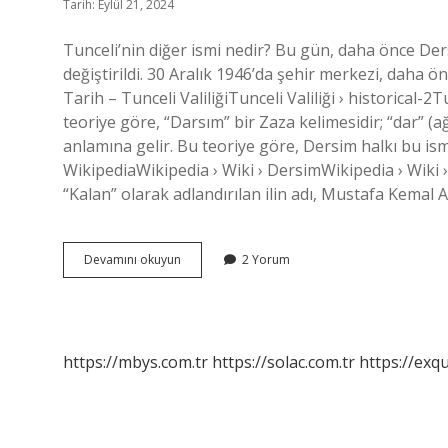
Tarih: Eylül 21, 2024
Tunceli’nin diğer ismi nedir? Bu gün, daha önce Der
değiştirildi. 30 Aralık 1946’da şehir merkezi, daha ö
Tarih – Tunceli ValiliğiTunceli Valiliği › historical-
teoriye göre, “Darsım” bir Zaza kelimesidir; “dar” (
anlamına gelir. Bu teoriye göre, Dersim halkı bu ismi
WikipediaWikipedia › Wiki › DersimWikipedia › Wiki 
“Kalan” olarak adlandırılan ilin adı, Mustafa Kema
Tuncelinin
Devamını okuyun
2 Yorum
Eski
Adı
Nedir
https://mbys.com.tr
https://solac.com.tr
https://exqu