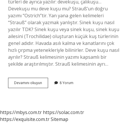
türleri de ayrıca yazılır: devekuşu, çalıkuşu…
Devekuşu mu deve kuşu mu? Strauß’un doğru
yazımı “Ostrich”tir. Yan yana gelen kelimeleri
“Strauß” olarak yazmak yanlıştır. Sinek kuşu nasıl
yazılır TDK? Sinek kuşu veya sinek kuşu, sinek kuşu
ailesini (Trochilidae) oluşturan küçük kuş türlerinin
genel adıdır. Havada asılı kalma ve kanatlarını çok
hızlı çırpma yetenekleriyle bilinirler. Deve kuşu nasıl
ayrılır? Strauß kelimesinin yazımı kapsamlı bir
şekilde araştırılmıştır. Strauß kelimesinin ayrı…
Devekuşu
Devamını okuyun
8 Yorum
Ayrı
Mı
Yazılır
Bitişik
Mi
https://mbys.com.tr
https://solac.com.tr
https://exquisite.com.tr
Sitemap