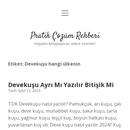
menüyü
Anasayfa
aç
Gizlilik Politikası
Pratik Çözüm Rehberi
Yasal Uyarı
Hayatını kolaylaştıran zekice öneriler!
Hakkımızda
Etiket:
Devekuşu hangi ülkenin
Devekuşu Ayrı Mı Yazılır Bitişik Mi
Tarih: Eylül 13, 2024
TDK Devekuşu nasıl yazılır? Pamukçuk, arı kuşu, çalı
kuşu, deve kuşu, muhabbet kuşu, saka kuşu, tarla
kuşu, yağmur kuşu; leşçil kuş, boyun halkası kuşu,
yuvarlanan kuş vb. Deve kuşu nasıl yazılır 2024? Kuş