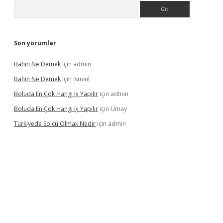
Arama
Son yorumlar
Bahın Ne Demek
için
admin
Bahın Ne Demek
için
İsmail
Boluda En Çok Hangi Iş Yapılır
için
admin
Boluda En Çok Hangi Iş Yapılır
için
Umay
Türkiyede Solcu Olmak Nedir
için
admin
ino