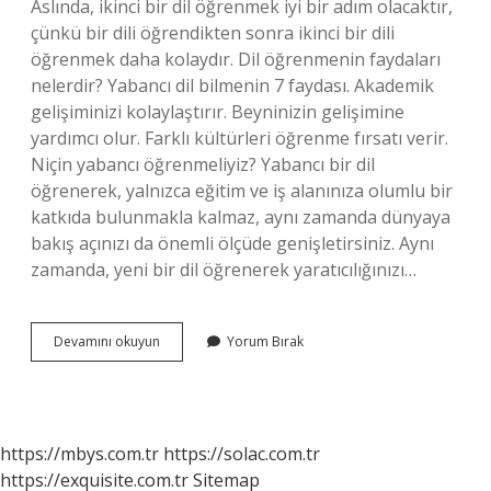
Aslında, ikinci bir dil öğrenmek iyi bir adım olacaktır,
çünkü bir dili öğrendikten sonra ikinci bir dili
öğrenmek daha kolaydır. Dil öğrenmenin faydaları
nelerdir? Yabancı dil bilmenin 7 faydası. Akademik
gelişiminizi kolaylaştırır. Beyninizin gelişimine
yardımcı olur. Farklı kültürleri öğrenme fırsatı verir.
Niçin yabancı öğrenmeliyiz? Yabancı bir dil
öğrenerek, yalnızca eğitim ve iş alanınıza olumlu bir
katkıda bulunmakla kalmaz, aynı zamanda dünyaya
bakış açınızı da önemli ölçüde genişletirsiniz. Aynı
zamanda, yeni bir dil öğrenerek yaratıcılığınızı…
Neden
Devamını okuyun
Yorum Bırak
Dil
Bilmeliyiz
https://mbys.com.tr
https://solac.com.tr
https://exquisite.com.tr
Sitemap