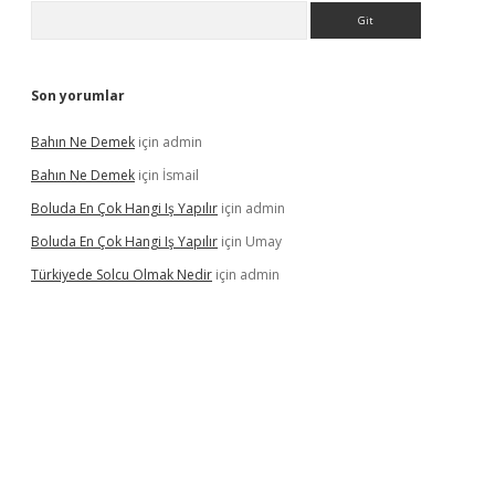
Arama
Son yorumlar
Bahın Ne Demek
için
admin
Bahın Ne Demek
için
İsmail
Boluda En Çok Hangi Iş Yapılır
için
admin
Boluda En Çok Hangi Iş Yapılır
için
Umay
Türkiyede Solcu Olmak Nedir
için
admin
ino