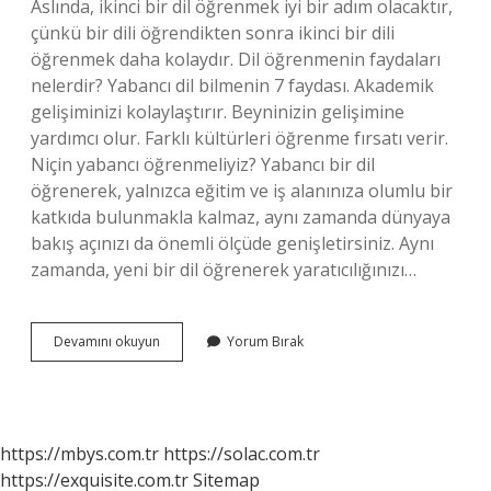
Aslında, ikinci bir dil öğrenmek iyi bir adım olacaktır,
çünkü bir dili öğrendikten sonra ikinci bir dili
öğrenmek daha kolaydır. Dil öğrenmenin faydaları
nelerdir? Yabancı dil bilmenin 7 faydası. Akademik
gelişiminizi kolaylaştırır. Beyninizin gelişimine
yardımcı olur. Farklı kültürleri öğrenme fırsatı verir.
Niçin yabancı öğrenmeliyiz? Yabancı bir dil
öğrenerek, yalnızca eğitim ve iş alanınıza olumlu bir
katkıda bulunmakla kalmaz, aynı zamanda dünyaya
bakış açınızı da önemli ölçüde genişletirsiniz. Aynı
zamanda, yeni bir dil öğrenerek yaratıcılığınızı…
Neden
Devamını okuyun
Yorum Bırak
Dil
Bilmeliyiz
https://mbys.com.tr
https://solac.com.tr
https://exquisite.com.tr
Sitemap