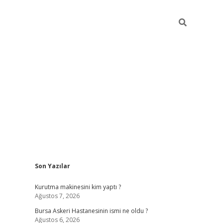
Sidebar
Son Yazılar
vdcasino
Kurutma makinesini kim yaptı ?
Ağustos 7, 2026
Bursa Askeri Hastanesinin ismi ne oldu ?
Ağustos 6, 2026