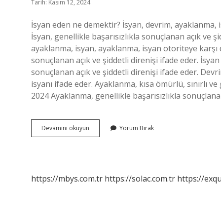
Tarih: Kasım 12, 2024
İsyan eden ne demektir? İsyan, devrim, ayaklanma, i
İsyan, genellikle başarısızlıkla sonuçlanan açık ve şi
ayaklanma, isyan, ayaklanma, isyan otoriteye karşı di
sonuçlanan açık ve şiddetli direnişi ifade eder. İsyan 
sonuçlanan açık ve şiddetli direnişi ifade eder. Devr
isyanı ifade eder. Ayaklanma, kısa ömürlü, sınırlı ve
2024 Ayaklanma, genellikle başarısızlıkla sonuçlanan 
Isyan
Devamını okuyun
Yorum Bırak
Ediyorsun
Ne
Demek
https://mbys.com.tr
https://solac.com.tr
https://exqu