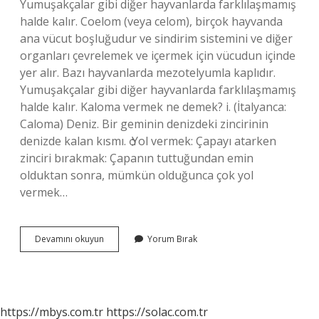
Yumuşakçalar gibi diğer hayvanlarda farklılaşmamış
halde kalır. Coelom (veya celom), birçok hayvanda
ana vücut boşluğudur ve sindirim sistemini ve diğer
organları çevrelemek ve içermek için vücudun içinde
yer alır. Bazı hayvanlarda mezotelyumla kaplıdır.
Yumuşakçalar gibi diğer hayvanlarda farklılaşmamış
halde kalır. Kaloma vermek ne demek? i. (İtalyanca:
Caloma) Deniz. Bir geminin denizdeki zincirinin
denizde kalan kısmı. ѻ Yol vermek: Çapayı atarken
zinciri bırakmak: Çapanın tuttuğundan emin
olduktan sonra, mümkün olduğunca çok yol
vermek…
Kalom
Devamını okuyun
Yorum Bırak
Ne
Demek
https://mbys.com.tr
https://solac.com.tr