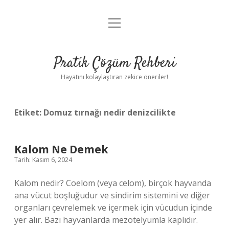
menüyü
Anasayfa
aç
Gizlilik Politikası
Pratik Çözüm Rehberi
Yasal Uyarı
Hayatını kolaylaştıran zekice öneriler!
Hakkımızda
Etiket:
Domuz tırnağı nedir denizcilikte
Kalom Ne Demek
Tarih: Kasım 6, 2024
Kalom nedir? Coelom (veya celom), birçok hayvanda
ana vücut boşluğudur ve sindirim sistemini ve diğer
organları çevrelemek ve içermek için vücudun içinde
yer alır. Bazı hayvanlarda mezotelyumla kaplıdır.