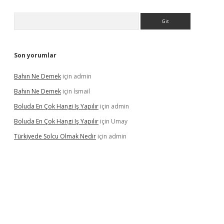
Arama
Son yorumlar
Bahın Ne Demek
için
admin
Bahın Ne Demek
için
İsmail
Boluda En Çok Hangi Iş Yapılır
için
admin
Boluda En Çok Hangi Iş Yapılır
için
Umay
Türkiyede Solcu Olmak Nedir
için
admin
ino