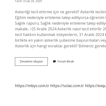
Tarih: Ocak 26, 2025
Askerliği tecil ettirme için ne gerekli? Askerlik tecil
Eğitim nedeniyle erteleme talep ediliyorsa öğrenim 
Sağlık raporu: Sağlık nedeniyle erteleme talep edil
makale…•25 Aralık 2024 Askerlik nasıl tecil ettirilir 
tecil hakkını kullanmak isteyenlerin, 31 Aralık 2024
birlikte en yakın askerlik şubesine başvurmaları v
Askerlik için hangi evraklar gerekli? Bilmeniz gere
Askerlik
Devamını okuyun
Yorum Bırak
Tecil
Ettirmeye
Giderken
Ne
Gerekli
https://mbys.com.tr
https://solac.com.tr
https://exqu