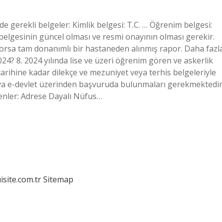
inde gerekli belgeler: Kimlik belgesi: T.C. … Öğrenim belgesi:
belgesinin güncel olması ve resmi onayının olması gerekir.
iyorsa tam donanımlı bir hastaneden alınmış rapor. Daha fazl
2024? 8. 2024 yılında lise ve üzeri öğrenim gören ve askerlik
 tarihine kadar dilekçe ve mezuniyet veya terhis belgeleriyle
eya e-devlet üzerinden başvuruda bulunmaları gerekmektedir
kenler: Adrese Dayalı Nüfus…
isite.com.tr
Sitemap