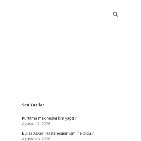
Sidebar
Son Yazılar
vdcasino
Kurutma makinesini kim yaptı ?
Ağustos 7, 2026
i
Bursa Askeri Hastanesinin ismi ne oldu ?
Ağustos 6, 2026