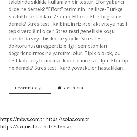
takibinde sıklıkla kullanılan bir testtir. Efor yabancı
dilde ne demek? “Effort” teriminin İngilizce-Türkçe
Sözlükte anlamları: 7 sonuç Effort i. Efor bilgisi ne
demek? Stres testi, kalbinizin fiziksel aktiviteye nasıl
tepki verdiğini ölçer. Stres testi genellikle koşu
bandında veya bisiklette yapılır. Stres testi,
doktorunuzun egzersizle ilgili semptomları
değerlendirmesine yardımcı olur. Tipik olarak, bu
test kalp atış hızınızı ve kan basıncınızı ölçer. Efor tıp
ne demek? Stres testi, kardiyovasküler hastalıkları…
Efor
Devamını okuyun
Yorum Bırak
Türkçesi
Ne
Demek
https://mbys.com.tr
https://solac.com.tr
https://exquisite.com.tr
Sitemap