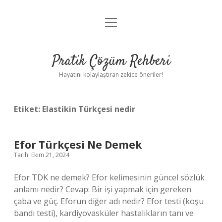
menüyü
Anasayfa
aç
Gizlilik Politikası
Pratik Çözüm Rehberi
Yasal Uyarı
Hayatını kolaylaştıran zekice öneriler!
Hakkımızda
Etiket:
Elastikin Türkçesi nedir
Efor Türkçesi Ne Demek
Tarih: Ekim 21, 2024
Efor TDK ne demek? Efor kelimesinin güncel sözlük
anlamı nedir? Cevap: Bir işi yapmak için gereken
çaba ve güç. Eforun diğer adı nedir? Efor testi (koşu
bandı testi), kardiyovasküler hastalıkların tanı ve