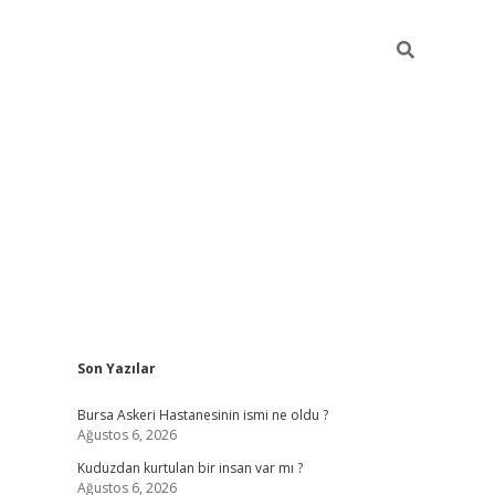
Sidebar
Son Yazılar
vdcasino
Bursa Askeri Hastanesinin ismi ne oldu ?
Ağustos 6, 2026
Kuduzdan kurtulan bir insan var mı ?
Ağustos 6, 2026