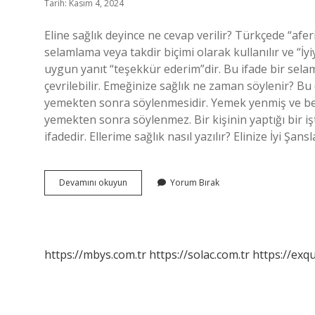
Tarih: Kasım 4, 2024
Eline sağlık deyince ne cevap verilir? Türkçede “afe
selamlama veya takdir biçimi olarak kullanılır ve “İy
uygun yanıt “teşekkür ederim”dir. Bu ifade bir selaml
çevrilebilir. Emeğinize sağlık ne zaman söylenir? Bu
yemekten sonra söylenmesidir. Yemek yenmiş ve beğ
yemekten sonra söylenmez. Bir kişinin yaptığı bir iş
ifadedir. Ellerime sağlık nasıl yazılır? Elinize İyi Şans
Eline
Devamını okuyun
Yorum Bırak
Sağlık
Ne
Demek
https://mbys.com.tr
https://solac.com.tr
https://exqu