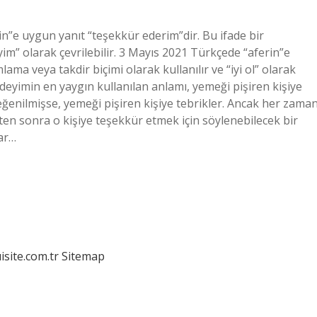
rin”e uygun yanıt “teşekkür ederim”dir. Bu ifade bir
iyim” olarak çevrilebilir. 3 Mayıs 2021 Türkçede “aferin”e
ama veya takdir biçimi olarak kullanılır ve “iyi ol” olarak
 deyimin en yaygın kullanılan anlamı, yemeği pişiren kişiye
enilmişse, yemeği pişiren kişiye tebrikler. Ancak her zama
ten sonra o kişiye teşekkür etmek için söylenebilecek bir
lar…
isite.com.tr
Sitemap