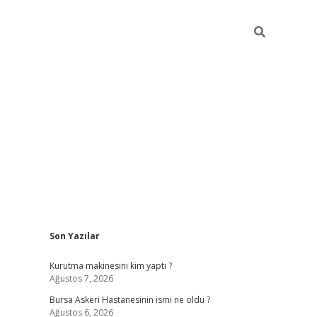
Sidebar
Son Yazılar
vdcasino
Kurutma makinesini kim yaptı ?
Ağustos 7, 2026
Bursa Askeri Hastanesinin ismi ne oldu ?
Ağustos 6, 2026