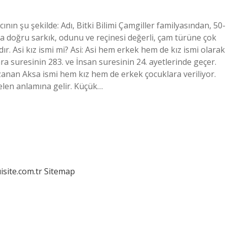
nın şu şekilde: Adı, Bitki Bilimi Çamgiller familyasından, 50-
ya doğru sarkık, odunu ve reçinesi değerli, çam türüne çok
r. Asi kız ismi mi? Asi: Asi hem erkek hem de kız ismi olarak
ara suresinin 283. ve İnsan suresinin 24. ayetlerinde geçer.
azanan Aksa ismi hem kız hem de erkek çocuklara veriliyor.
gelen anlamına gelir. Küçük…
isite.com.tr
Sitemap