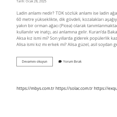
Tarih: Ocak 28, 2025
Ladin anlamı nedir? TDK sözlük anlamı ise ladin ağacı
60 metre yükseklikte, dik gövdeli, kozalakları aşağı
yakın bir orman ağacı (Picea) olarak tanımlanmaktadı
kullanılır ve inatçı, asi anlamına gelir. Kuran’da Bak
Aksa kız ismi mi? Son yıllarda giderek popülerlik k
Alisa ismi kız mı erkek mi? Alisa güzel, asil soydan 
Ladin
Devamını okuyun
Yorum Bırak
Kız
Ismi
Mi
https://mbys.com.tr
https://solac.com.tr
https://exqu