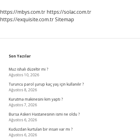
Bakılır
https://mbys.com.tr
https://solac.com.tr
https://exquisite.com.tr
Sitemap
Sidebar
Son Yazılar
Muz ishali düzeltir mi ?
Ağustos 10, 2026
Turuncu parol şurup kaç yaş için kullanılır ?
Ağustos 8, 2026
Kurutma makinesini kim yaptı ?
Ağustos 7, 2026
Bursa Askeri Hastanesinin ismi ne oldu ?
Ağustos 6, 2026
Kuduzdan kurtulan bir insan var mı ?
Ağustos 6, 2026