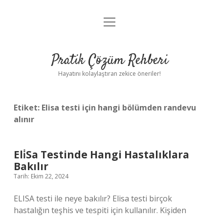
menüyü
Anasayfa
aç
Gizlilik Politikası
Pratik Çözüm Rehberi
Yasal Uyarı
Hayatını kolaylaştıran zekice öneriler!
Hakkımızda
Etiket:
Elisa testi için hangi bölümden randevu
alınır
Eli̇Sa Testinde Hangi Hastalıklara
Bakılır
Tarih: Ekim 22, 2024
ELISA testi ile neye bakılır? Elisa testi birçok
hastalığın teşhis ve tespiti için kullanılır. Kişiden