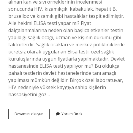
alınan kan ve sıvı örneklerinin incelenmesi
sonucunda HIV, kızamıkçık, kabakulak, hepatit B,
bruselloz ve kızamık gibi hastalıklar tespit edilmiştir.
Aile hekimi ELISA testi yapar mı? Fiyat
dalgalanmalarına neden olan başlıca etkenler testin
yapıldığı sağlık ocağı, uzman ve kişinin durumu gibi
faktörlerdir. Sağlık ocakları ve merkez polikliniklerde
ücretsiz olarak uygulanan Elisa testi, özel sağlık
kuruluşlarında uygun fiyatlarla yapılmaktadır. Devlet
hastanesinde ELISA testi yapılıyor mu? Bu oldukça
pahalı testlerin devlet hastanelerinde tanı amaçlı
yapılması mümkün değildir. Birçok özel laboratuvar,
HIV nedeniyle yüksek kaygıya sahip kişilerin
hassasiyetini göz…
Eli̇Sa
Devamını okuyun
Yorum Bırak
Testinde
Hangi
Hastalıklara