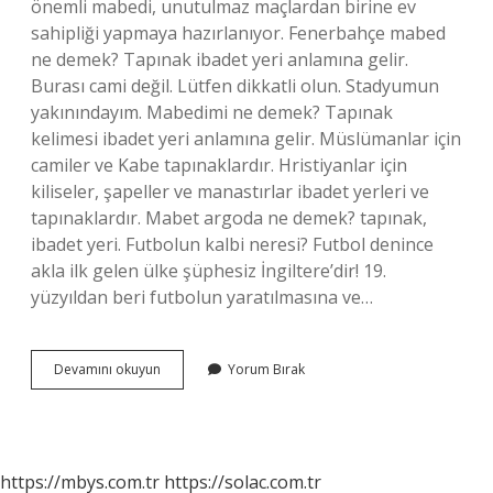
önemli mabedi, unutulmaz maçlardan birine ev
sahipliği yapmaya hazırlanıyor. Fenerbahçe mabed
ne demek? Tapınak ibadet yeri anlamına gelir.
Burası cami değil. Lütfen dikkatli olun. Stadyumun
yakınındayım. Mabedimi ne demek? Tapınak
kelimesi ibadet yeri anlamına gelir. Müslümanlar için
camiler ve Kabe tapınaklardır. Hristiyanlar için
kiliseler, şapeller ve manastırlar ibadet yerleri ve
tapınaklardır. Mabet argoda ne demek? tapınak,
ibadet yeri. Futbolun kalbi neresi? Futbol denince
akla ilk gelen ülke şüphesiz İngiltere’dir! 19.
yüzyıldan beri futbolun yaratılmasına ve…
Futbol
Devamını okuyun
Yorum Bırak
Mabedi
Ne
Demek
https://mbys.com.tr
https://solac.com.tr