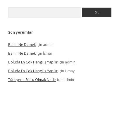
Arama
Son yorumlar
Bahın Ne Demek
için
admin
Bahın Ne Demek
için
İsmail
Boluda En Çok Hangi Iş Yapılır
için
admin
Boluda En Çok Hangi Iş Yapılır
için
Umay
Türkiyede Solcu Olmak Nedir
için
admin
ino