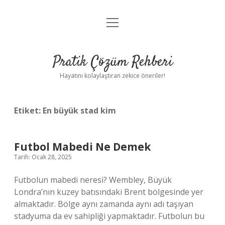
menüyü
Anasayfa
aç
Gizlilik Politikası
Pratik Çözüm Rehberi
Yasal Uyarı
Hayatını kolaylaştıran zekice öneriler!
Hakkımızda
Etiket:
En büyük stad kim
Futbol Mabedi Ne Demek
Tarih: Ocak 28, 2025
Futbolun mabedi neresi? Wembley, Büyük
Londra’nın kuzey batısındaki Brent bölgesinde yer
almaktadır. Bölge aynı zamanda aynı adı taşıyan
stadyuma da ev sahipliği yapmaktadır. Futbolun bu