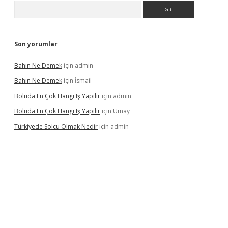
Arama
Son yorumlar
Bahın Ne Demek
için
admin
Bahın Ne Demek
için
İsmail
Boluda En Çok Hangi Iş Yapılır
için
admin
Boluda En Çok Hangi Iş Yapılır
için
Umay
Türkiyede Solcu Olmak Nedir
için
admin
ino