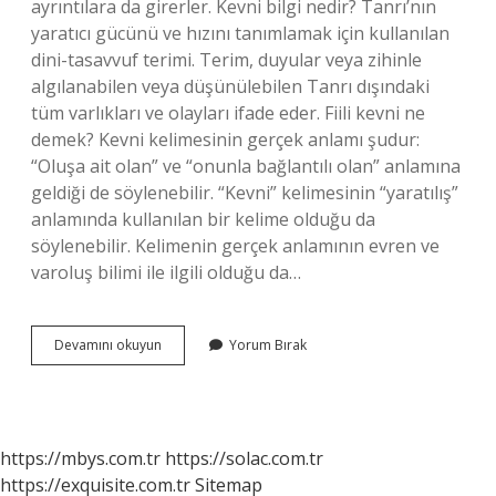
ayrıntılara da girerler. Kevni bilgi nedir? Tanrı’nın
yaratıcı gücünü ve hızını tanımlamak için kullanılan
dini-tasavvuf terimi. Terim, duyular veya zihinle
algılanabilen veya düşünülebilen Tanrı dışındaki
tüm varlıkları ve olayları ifade eder. Fiili kevni ne
demek? Kevni kelimesinin gerçek anlamı şudur:
“Oluşa ait olan” ve “onunla bağlantılı olan” anlamına
geldiği de söylenebilir. “Kevni” kelimesinin “yaratılış”
anlamında kullanılan bir kelime olduğu da
söylenebilir. Kelimenin gerçek anlamının evren ve
varoluş bilimi ile ilgili olduğu da…
Kevni
Devamını okuyun
Yorum Bırak
Ilim
Nedir
https://mbys.com.tr
https://solac.com.tr
https://exquisite.com.tr
Sitemap