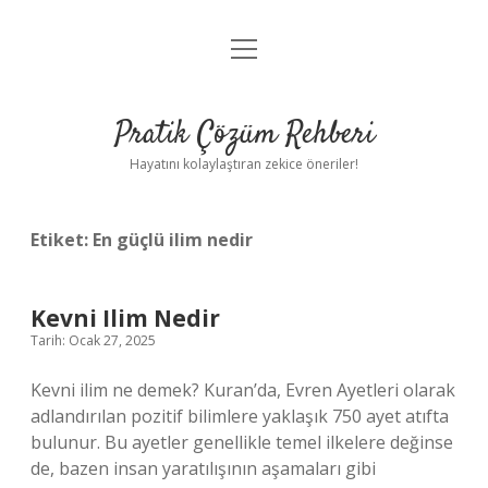
menüyü
Anasayfa
aç
Gizlilik Politikası
Pratik Çözüm Rehberi
Yasal Uyarı
Hayatını kolaylaştıran zekice öneriler!
Hakkımızda
Etiket:
En güçlü ilim nedir
Kevni Ilim Nedir
Tarih: Ocak 27, 2025
Kevni ilim ne demek? Kuran’da, Evren Ayetleri olarak
adlandırılan pozitif bilimlere yaklaşık 750 ayet atıfta
bulunur. Bu ayetler genellikle temel ilkelere değinse
de, bazen insan yaratılışının aşamaları gibi