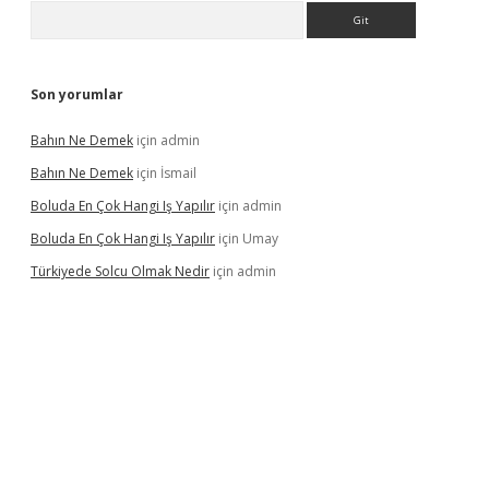
Arama
Son yorumlar
Bahın Ne Demek
için
admin
Bahın Ne Demek
için
İsmail
Boluda En Çok Hangi Iş Yapılır
için
admin
Boluda En Çok Hangi Iş Yapılır
için
Umay
Türkiyede Solcu Olmak Nedir
için
admin
ino