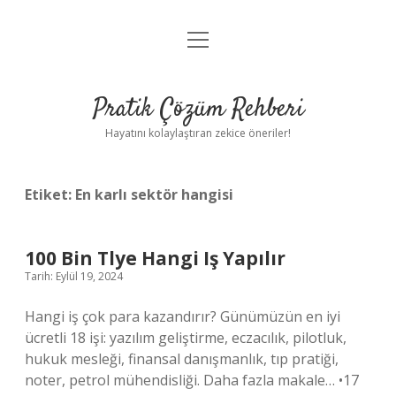
menüyü
Anasayfa
aç
Gizlilik Politikası
Pratik Çözüm Rehberi
Yasal Uyarı
Hayatını kolaylaştıran zekice öneriler!
Hakkımızda
Etiket:
En karlı sektör hangisi
100 Bin Tlye Hangi Iş Yapılır
Tarih: Eylül 19, 2024
Hangi iş çok para kazandırır? Günümüzün en iyi
ücretli 18 işi: yazılım geliştirme, eczacılık, pilotluk,
hukuk mesleği, finansal danışmanlık, tıp pratiği,
noter, petrol mühendisliği. Daha fazla makale… •17