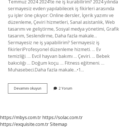
Temmuz 2024 2024’te ne iş kurabilirim? 2024 yılında
sermayesiz evden yapılabilecek iş fikirleri arasında
şu işler öne çıkıyor: Online dersler, İçerik yazımı ve
düzenleme, Çeviri hizmetleri, Sanal asistanlık, Web
tasarımı ve geliştirme, Sosyal medya yönetimi, Grafik
tasarım, Seslendirme, Daha fazla makale…
Sermayesiz ne iş yapabilirim? Sermayesiz iş
fikirleriProfesyonel düzenleme hizmeti. … Ev
temizliği. … Evcil hayvan bakımı … Çeviri. … Bebek
bakıcılığı … Doğum koçu. … Fitness eğitmeni. …
Muhasebeci.Daha fazla makale…•1…
100
Devamını okuyun
2 Yorum
Bin
Tlye
Hangi
Iş
Yapılır
https://mbys.com.tr
https://solac.com.tr
https://exquisite.com.tr
Sitemap