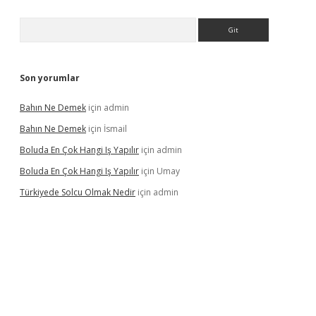
Arama
Son yorumlar
Bahın Ne Demek
için
admin
Bahın Ne Demek
için
İsmail
Boluda En Çok Hangi Iş Yapılır
için
admin
Boluda En Çok Hangi Iş Yapılır
için
Umay
Türkiyede Solcu Olmak Nedir
için
admin
ino