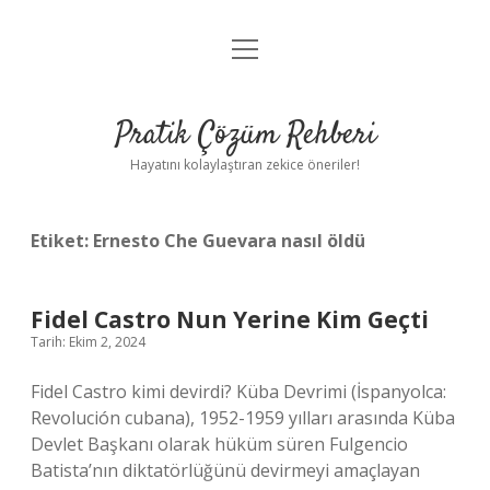
menüyü
Anasayfa
aç
Gizlilik Politikası
Pratik Çözüm Rehberi
Yasal Uyarı
Hayatını kolaylaştıran zekice öneriler!
Hakkımızda
Etiket:
Ernesto Che Guevara nasıl öldü
Fidel Castro Nun Yerine Kim Geçti
Tarih: Ekim 2, 2024
Fidel Castro kimi devirdi? Küba Devrimi (İspanyolca:
Revolución cubana), 1952-1959 yılları arasında Küba
Devlet Başkanı olarak hüküm süren Fulgencio
Batista’nın diktatörlüğünü devirmeyi amaçlayan