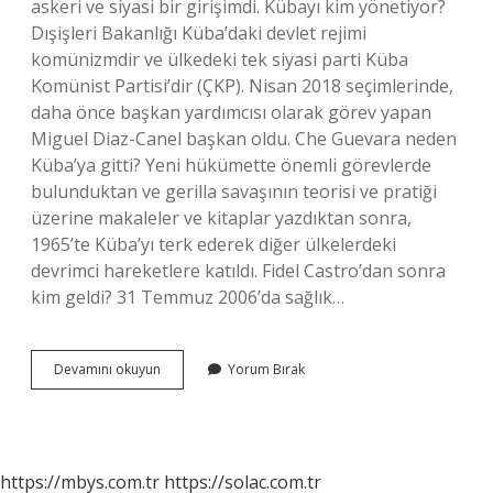
askeri ve siyasi bir girişimdi. Kübayı kim yönetiyor?
Dışişleri Bakanlığı Küba’daki devlet rejimi
komünizmdir ve ülkedeki tek siyasi parti Küba
Komünist Partisi’dir (ÇKP). Nisan 2018 seçimlerinde,
daha önce başkan yardımcısı olarak görev yapan
Miguel Diaz-Canel başkan oldu. Che Guevara neden
Küba’ya gitti? Yeni hükümette önemli görevlerde
bulunduktan ve gerilla savaşının teorisi ve pratiği
üzerine makaleler ve kitaplar yazdıktan sonra,
1965’te Küba’yı terk ederek diğer ülkelerdeki
devrimci hareketlere katıldı. Fidel Castro’dan sonra
kim geldi? 31 Temmuz 2006’da sağlık…
Fidel
Devamını okuyun
Yorum Bırak
Castro
Nun
Yerine
Kim
Geçti
https://mbys.com.tr
https://solac.com.tr