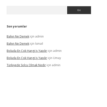
Arama
Son yorumlar
Bahın Ne Demek
için
admin
Bahın Ne Demek
için
İsmail
Boluda En Çok Hangi Iş Yapılır
için
admin
Boluda En Çok Hangi Iş Yapılır
için
Umay
Türkiyede Solcu Olmak Nedir
için
admin
ino