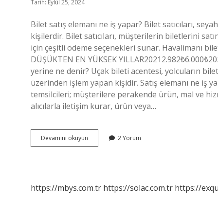
Tarih: Eylül 25, 2024
Bilet satış elemanı ne iş yapar? Bilet satıcıları, seya
kişilerdir. Bilet satıcıları, müşterilerin biletlerini s
için çeşitli ödeme seçenekleri sunar. Havalimanı bil
DÜŞÜKTEN EN YÜKSEK YILLAR20212.982₺6.000₺20202
yerine ne denir? Uçak bileti acentesi, yolcuların bile
üzerinden işlem yapan kişidir. Satış elemanı ne iş ya
temsilcileri; müşterilere perakende ürün, mal ve h
alıcılarla iletişim kurar, ürün veya…
Bilet
Devamını okuyun
2 Yorum
Satış
Elemanı
Ne
Yapar
https://mbys.com.tr
https://solac.com.tr
https://exqu