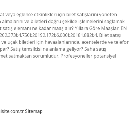
hat veya eğlence etkinlikleri için bilet satışlarını yöneten
atın almalarını ve biletleri doğru şekilde işlemelerini sağlamak
et satış elemanı ne kadar maaş alır? Yıllara Göre Maaşlar: EN
.373₺4.750₺20192.172₺6.000₺20181.882₺4. Bilet satışı
t ve uçak biletleri için havaalanlarında, acentelerde ve telefo
par? Satış temsilcisi ne anlama geliyor? Saha satış
izmet satmaktan sorumludur. Profesyoneller potansiyel
isite.com.tr
Sitemap