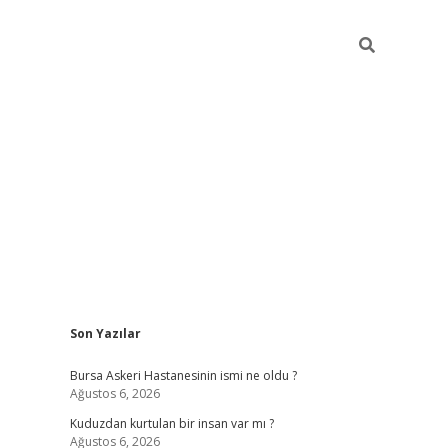
Sidebar
Son Yazılar
vdcasino
Bursa Askeri Hastanesinin ismi ne oldu ?
Ağustos 6, 2026
Kuduzdan kurtulan bir insan var mı ?
Ağustos 6, 2026