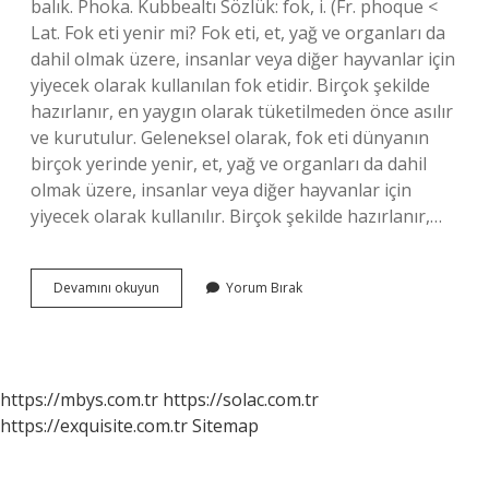
balık. Phoka. Kubbealtı Sözlük: fok, i. (Fr. phoque <
Lat. Fok eti yenir mi? Fok eti, et, yağ ve organları da
dahil olmak üzere, insanlar veya diğer hayvanlar için
yiyecek olarak kullanılan fok etidir. Birçok şekilde
hazırlanır, en yaygın olarak tüketilmeden önce asılır
ve kurutulur. Geleneksel olarak, fok eti dünyanın
birçok yerinde yenir, et, yağ ve organları da dahil
olmak üzere, insanlar veya diğer hayvanlar için
yiyecek olarak kullanılır. Birçok şekilde hazırlanır,…
Fok
Devamını okuyun
Yorum Bırak
Mu
Fok
Balığı
Mı
https://mbys.com.tr
https://solac.com.tr
https://exquisite.com.tr
Sitemap