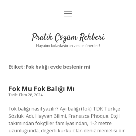
menüyü
Anasayfa
aç
Gizlilik Politikası
Pratik Çözüm Rehberi
Yasal Uyarı
Hayatını kolaylaştıran zekice öneriler!
Hakkımızda
Etiket:
Fok balığı evde beslenir mi
Fok Mu Fok Balığı Mı
Tarih: Ekim 28, 2024
Fok balığı nasıl yazılır? Ayı balığı (fok) TDK Türkçe
Sözlük: Adı, Hayvan Bilimi, Fransızca Phoque. Etçil
takımından fokgiller familyasından, 1-2 metre
uzunluğunda, değerli kürkü olan deniz memelisi bir