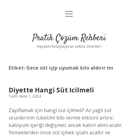
menüyü
Anasayfa
aç
Gizlilik Politikası
Pratik Çözüm Rehberi
Yasal Uyarı
Hayatını kolaylaştıran zekice öneriler!
Hakkımızda
Etiket:
Gece süt içip uyumak kilo aldırır mı
Diyette Hangi Süt Icilmeli
Tarih: Ekim 1, 2024
Zayıflamak için hangi süt içilmeli? Az yağlı süt
ürünlerinin tüketimi kilo verme etkisini artırır;
kalsiyum içeriği değişmez ancak kalori alımı azalır.
Yemeklerden önce süt içmek iştahı azaltır ve