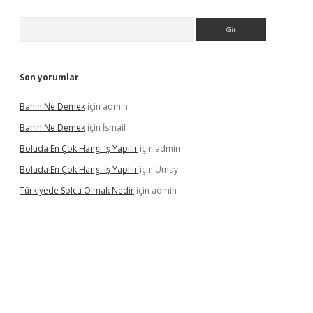
Arama
Son yorumlar
Bahın Ne Demek
için
admin
Bahın Ne Demek
için
İsmail
Boluda En Çok Hangi Iş Yapılır
için
admin
Boluda En Çok Hangi Iş Yapılır
için
Umay
Türkiyede Solcu Olmak Nedir
için
admin
ino