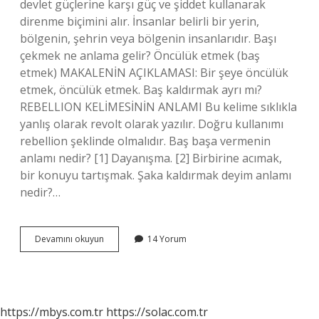
devlet güçlerine karşı güç ve şiddet kullanarak
direnme biçimini alır. İnsanlar belirli bir yerin,
bölgenin, şehrin veya bölgenin insanlarıdır. Başı
çekmek ne anlama gelir? Öncülük etmek (baş
etmek) MAKALENİN AÇIKLAMASI: Bir şeye öncülük
etmek, öncülük etmek. Baş kaldırmak ayrı mı?
REBELLION KELİMESİNİN ANLAMI Bu kelime sıklıkla
yanlış olarak revolt olarak yazılır. Doğru kullanımı
rebellion şeklinde olmalıdır. Baş başa vermenin
anlamı nedir? [1] Dayanışma. [2] Birbirine acımak,
bir konuyu tartışmak. Şaka kaldırmak deyim anlamı
nedir?…
Baş
Devamını okuyun
14 Yorum
Kaldırmak
Ne
Anlama
Gelir
https://mbys.com.tr
https://solac.com.tr