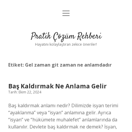
menüyü
Anasayfa
aç
Gizlilik Politikası
Pratik Çözüm Rehberi
Yasal Uyarı
Hayatını kolaylaştıran zekice öneriler!
Hakkımızda
Etiket:
Gel zaman git zaman ne anlamdadır
Baş Kaldırmak Ne Anlama Gelir
Tarih: Ekim 22, 2024
Baş kaldırmak anlamı nedir? Dilimizde isyan terimi
“ayaklanma” veya “isyan” anlamına gelir. Ayrıca
“isyan” ve “hükümete muhalefet” anlamlarında da
kullanılır. Devlete baş kaldırmak ne demek? İsyan,