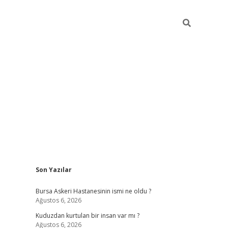
Sidebar
Son Yazılar
vdcasino
Bursa Askeri Hastanesinin ismi ne oldu ?
Ağustos 6, 2026
Kuduzdan kurtulan bir insan var mı ?
Ağustos 6, 2026