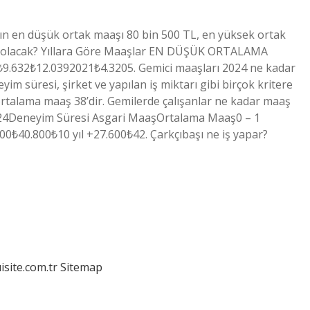
nın en düşük ortak maaşı 80 bin 500 TL, en yüksek ortak
dar olacak? Yıllara Göre Maaşlar EN DÜŞÜK ORTALAMA
.632₺12.0392021₺4.3205. Gemici maaşları 2024 ne kadar
yim süresi, şirket ve yapılan iş miktarı gibi birçok kritere
t ortalama maaş 38’dir. Gemilerde çalışanlar ne kadar maaş
024Deneyim Süresi Asgari MaaşOrtalama Maaş0 – 1
500₺40.800₺10 yıl +27.600₺42. Çarkçıbaşı ne iş yapar?
isite.com.tr
Sitemap