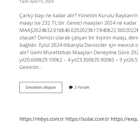
Tarih: Eylül 15, 2024
Çarkçı başı ne kadar alır? Yönetim Kurulu Başkanı’
maaşı ise 232 TL’dir. Gemici maaşları 2024 ne ka
MAAŞ2024₺32.016₺40.0202023₺17.840₺22.3002022₺9
olacak? Denizci olarak çalışan bir kişinin maaşı, dene
bağlıdır. Eylül 2024 itibarıyla Denizciler için mevcu
alır? Gemi Mürettebatı Maaşları Deneyime Göre 2
yıl20.600₺29.100₺2 – 4 yıl23.300₺35.900₺5 – 9 yıl26.
Geminin…
Çarkçı
Devamını okuyun
2 Yorum
Başı
Ne
Kadar
Maaş
Alır
https://mbys.com.tr
https://solac.com.tr
https://exqu