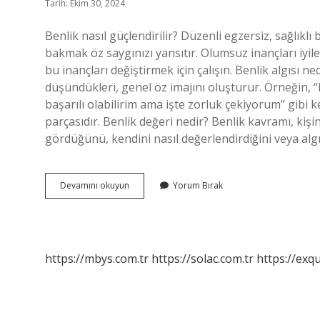
Tarih: Ekim 30, 2024
Benlik nasıl güçlendirilir? Düzenli egzersiz, sağlıklı 
bakmak öz saygınızı yansıtır. Olumsuz inançları iyileş
bu inançları değiştirmek için çalışın. Benlik algısı n
düşündükleri, genel öz imajını oluşturur. Örneğin, “
başarılı olabilirim ama işte zorluk çekiyorum” gibi k
parçasıdır. Benlik değeri nedir? Benlik kavramı, ki
gördüğünü, kendini nasıl değerlendirdiğini veya alg
Benlik
Devamını okuyun
Yorum Bırak
Gücü
Nedir
https://mbys.com.tr
https://solac.com.tr
https://exqu