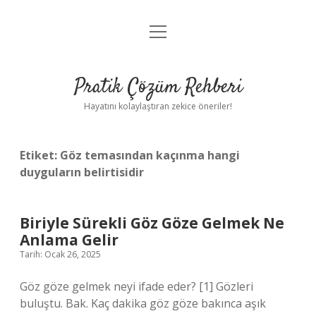
menüyü
Anasayfa
aç
Gizlilik Politikası
Pratik Çözüm Rehberi
Yasal Uyarı
Hayatını kolaylaştıran zekice öneriler!
Hakkımızda
Etiket:
Göz temasından kaçınma hangi
duyguların belirtisidir
Biriyle Sürekli Göz Göze Gelmek Ne
Anlama Gelir
Tarih: Ocak 26, 2025
Göz göze gelmek neyi ifade eder? [1] Gözleri
buluştu. Bak. Kaç dakika göz göze bakınca aşık