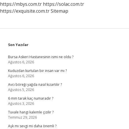
Ne
https://mbys.com.tr
https://solac.com.tr
Anlama
https://exquisite.com.tr
Sitemap
Gelir
Sidebar
Son Yazılar
Bursa Askeri Hastanesinin ismi ne oldu ?
Ağustos 6, 2026
Kuduzdan kurtulan bir insan var mı ?
Ağustos 6, 2026
Avcı böreği yağda nasıl kızartılır ?
Ağustos 5, 2026
6 mm tarak kaç numaradır ?
Ağustos 3, 2026
Tuvale hangi kalemle çizilir ?
Temmuz 29, 2026
Aşk mı sevgi mi daha önemli ?