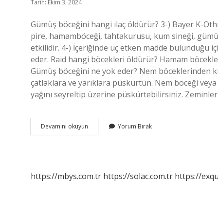
Tarih: Ekim 3, 2024
Gümüş böceğini hangi ilaç öldürür? 3-) Bayer K-O
pire, hamamböceği, tahtakurusu, kum sineği, gümüş 
etkilidir. 4-) İçeriğinde üç etken madde bulunduğu iç
eder. Raid hangi böcekleri öldürür? Hamam böcekler
Gümüş böceğini ne yok eder? Nem böceklerinden kurtu
çatlaklara ve yarıklara püskürtün. Nem böceği vey
yağını seyreltip üzerine püskürtebilirsiniz. Zemin
Raid
Devamını okuyun
Yorum Bırak
Gümüş
Böceğini
Öldürür
Mü
https://mbys.com.tr
https://solac.com.tr
https://exqu