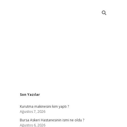
Sidebar
Son Yazılar
vdcasino
Kurutma makinesini kim yaptı ?
Ağustos 7, 2026
Bursa Askeri Hastanesinin ismi ne oldu ?
Ağustos 6, 2026