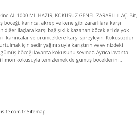
thrine AL 1000 ML HAZIR, KOKUSUZ GENEL ZARARLI İLAÇ. Bit,
böceği, karınca, akrep ve kene gibi zararlılara karşı
in diğer ilaçlara karşı bağışıklık kazanan böcekleri de yok
i, karıncalar ve örümceklere karşı spreyleyin. Kokusuzdur.
lmak için sedir yağını suyla karıştırın ve evinizdeki
a gümüş böceği lavanta kokusunu sevmez. Ayrıca lavanta
leri limon kokusuyla temizlemek de gümüş böceklerini…
isite.com.tr
Sitemap