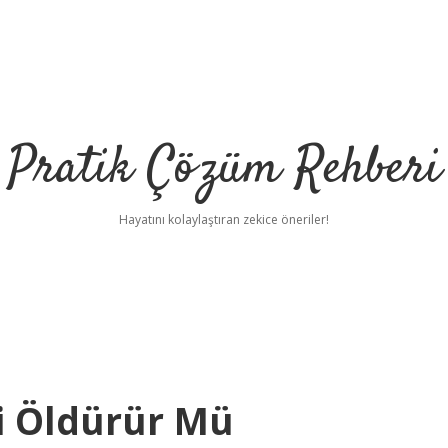
Pratik Çözüm Rehberi
Hayatını kolaylaştıran zekice öneriler!
i Öldürür Mü