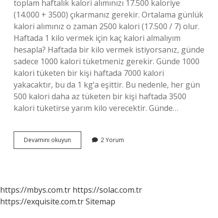
toplam haftalık kalori alımınızı 17.500 kaloriye
(14.000 + 3500) çıkarmanız gerekir. Ortalama günlük
kalori alımınız o zaman 2500 kalori (17.500 / 7) olur.
Haftada 1 kilo vermek için kaç kalori almalıyım
hesapla? Haftada bir kilo vermek istiyorsanız, günde
sadece 1000 kalori tüketmeniz gerekir. Günde 1000
kalori tüketen bir kişi haftada 7000 kalori
yakacaktır, bu da 1 kg’a eşittir. Bu nedenle, her gün
500 kalori daha az tüketen bir kişi haftada 3500
kalori tüketirse yarım kilo verecektir. Günde…
Kilo
Devamını okuyun
2 Yorum
Almak
Için
Günde
Kaç
Kalori
https://mbys.com.tr
https://solac.com.tr
Almalıyım
https://exquisite.com.tr
Sitemap