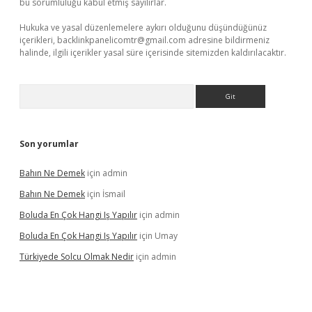
bu sorumluluğu kabul etmiş sayılırlar.
Hukuka ve yasal düzenlemelere aykırı olduğunu düşündüğünüz
içerikleri,
backlinkpanelicomtr@gmail.com
adresine bildirmeniz
halinde, ilgili içerikler yasal süre içerisinde sitemizden kaldırılacaktır.
Arama
Son yorumlar
Bahın Ne Demek
için
admin
Bahın Ne Demek
için
İsmail
Boluda En Çok Hangi Iş Yapılır
için
admin
Boluda En Çok Hangi Iş Yapılır
için
Umay
Türkiyede Solcu Olmak Nedir
için
admin