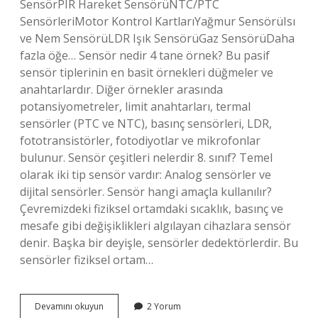
SensörPIR Hareket SensörüNTC/PTC
SensörleriMotor Kontrol KartlarıYağmur SensörüIsı
ve Nem SensörüLDR Işık SensörüGaz SensörüDaha
fazla öğe… Sensör nedir 4 tane örnek? Bu pasif
sensör tiplerinin en basit örnekleri düğmeler ve
anahtarlardır. Diğer örnekler arasında
potansiyometreler, limit anahtarları, termal
sensörler (PTC ve NTC), basınç sensörleri, LDR,
fototransistörler, fotodiyotlar ve mikrofonlar
bulunur. Sensör çeşitleri nelerdir 8. sınıf? Temel
olarak iki tip sensör vardır: Analog sensörler ve
dijital sensörler. Sensör hangi amaçla kullanılır?
Çevremizdeki fiziksel ortamdaki sıcaklık, basınç ve
mesafe gibi değişiklikleri algılayan cihazlara sensör
denir. Başka bir deyişle, sensörler dedektörlerdir. Bu
sensörler fiziksel ortam…
Günlük
Devamını okuyun
2 Yorum