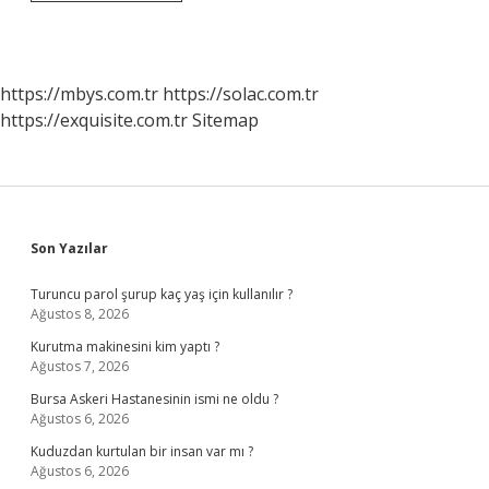
Hayatımızda
Karşılaştığımız
Sensör
Çeşitleri
Nelerdir
https://mbys.com.tr
https://solac.com.tr
https://exquisite.com.tr
Sitemap
Sidebar
Son Yazılar
Turuncu parol şurup kaç yaş için kullanılır ?
Ağustos 8, 2026
Kurutma makinesini kim yaptı ?
Ağustos 7, 2026
Bursa Askeri Hastanesinin ismi ne oldu ?
Ağustos 6, 2026
Kuduzdan kurtulan bir insan var mı ?
Ağustos 6, 2026