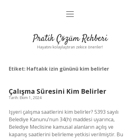
menüyü
Anasayfa
aç
Gizlilik Politikası
Pratik Çözüm Rehberi
Yasal Uyarı
Hayatını kolaylaştıran zekice öneriler!
Hakkımızda
Etiket:
Haftalık izin gününü kim belirler
Çalışma Süresini Kim Belirler
Tarih: Ekim 1, 2024
Işyeri çalışma saatlerini kim belirler? 5393 sayılı
Belediye Kanunu’nun 34(h) maddesi uyarınca,
Belediye Meclisine kamusal alanların açılış ve
kapanış saatlerini belirleme yetkisi verilmiştir. Bu