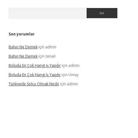
Arama
Son yorumlar
Bahın Ne Demek
için
admin
Bahın Ne Demek
için
İsmail
Boluda En Çok Hangi Iş Yapılır
için
admin
Boluda En Çok Hangi Iş Yapılır
için
Umay
Türkiyede Solcu Olmak Nedir
için
admin
ino