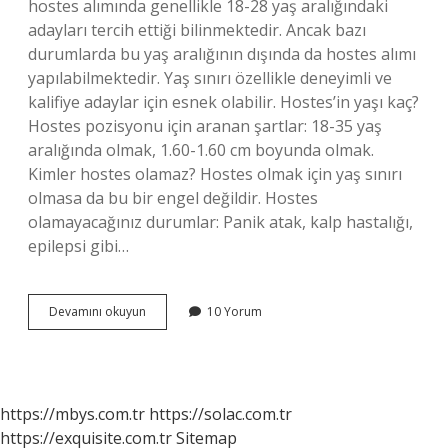
hostes alımında genellikle 18-28 yaş aralığındaki
adayları tercih ettiği bilinmektedir. Ancak bazı
durumlarda bu yaş aralığının dışında da hostes alımı
yapılabilmektedir. Yaş sınırı özellikle deneyimli ve
kalifiye adaylar için esnek olabilir. Hostes’in yaşı kaç?
Hostes pozisyonu için aranan şartlar: 18-35 yaş
aralığında olmak, 1.60-1.60 cm boyunda olmak.
Kimler hostes olamaz? Hostes olmak için yaş sınırı
olmasa da bu bir engel değildir. Hostes
olamayacağınız durumlar: Panik atak, kalp hastalığı,
epilepsi gibi…
18
Devamını okuyun
10 Yorum
Yaşında
Hostes
Olunur
Mu
https://mbys.com.tr
https://solac.com.tr
https://exquisite.com.tr
Sitemap