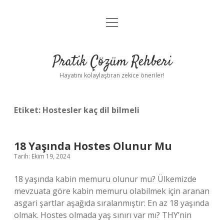
menüyü
Anasayfa
aç
Gizlilik Politikası
Pratik Çözüm Rehberi
Yasal Uyarı
Hayatını kolaylaştıran zekice öneriler!
Hakkımızda
Etiket:
Hostesler kaç dil bilmeli
18 Yaşında Hostes Olunur Mu
Tarih: Ekim 19, 2024
18 yaşında kabin memuru olunur mu? Ülkemizde
mevzuata göre kabin memuru olabilmek için aranan
asgari şartlar aşağıda sıralanmıştır: En az 18 yaşında
olmak. Hostes olmada yaş sınırı var mı? THY’nin