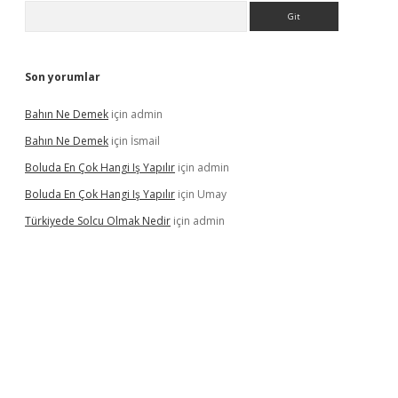
Arama
Son yorumlar
Bahın Ne Demek
için
admin
Bahın Ne Demek
için
İsmail
Boluda En Çok Hangi Iş Yapılır
için
admin
Boluda En Çok Hangi Iş Yapılır
için
Umay
Türkiyede Solcu Olmak Nedir
için
admin
ino