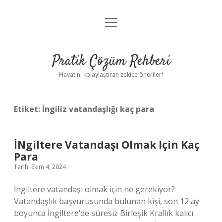
menüyü
Anasayfa
aç
Gizlilik Politikası
Pratik Çözüm Rehberi
Yasal Uyarı
Hayatını kolaylaştıran zekice öneriler!
Hakkımızda
Etiket:
İngiliz vatandaşlığı kaç para
İNgiltere Vatandaşı Olmak Için Kaç
Para
Tarih: Ekim 4, 2024
İngiltere vatandaşı olmak için ne gerekiyor?
Vatandaşlık başvurusunda bulunan kişi, son 12 ay
boyunca İngiltere’de süresiz Birleşik Krallık kalıcı