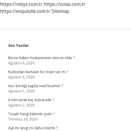
Para
https://mbys.com.tr
https://solac.com.tr
https://exquisite.com.tr
Sitemap
Sidebar
Son Yazılar
Bursa Askeri Hastanesinin ismi ne oldu ?
Ağustos 6, 2026
Kuduzdan kurtulan bir insan var mı ?
Ağustos 6, 2026
Avcı böreği yağda nasıl kızartılır ?
Ağustos 5, 2026
6 mm tarak kaç numaradır ?
Ağustos 3, 2026
Tuvale hangi kalemle çizilir ?
Temmuz 29, 2026
Aşk mı sevgi mi daha önemli ?