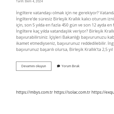
Tarih: Ekim 4, 2024
İngiltere vatandaşı olmak için ne gerekiyor? Vatan
İngiltere’de süresiz Birleşik Krallık kalıcı oturum iz
için, son 5 yılda en fazla 450 gün ve son 12 ayda en 
İngiltere kaç yılda vatandaşlık veriyor? Birleşik Krall
başvurabilirsiniz. İçişleri Bakanlığı başvurunuzu kab
ikamet etmediyseniz, başvurunuz reddedilebilir. İngil
başvurunuz başarılı olursa, Birleşik Krallık’ta 2,5 yı
İNgiltere
Devamını okuyun
Yorum Bırak
Vatandaşı
Olmak
Için
Kaç
Para
https://mbys.com.tr
https://solac.com.tr
https://exqu