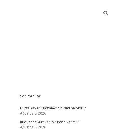
Sidebar
Son Yazılar
vdcasino
Bursa Askeri Hastanesinin ismi ne oldu ?
Ağustos 6, 2026
Kuduzdan kurtulan bir insan var mı ?
Ağustos 6, 2026