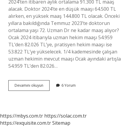
2024’ten itibaren aylık ortalama 91.300 TL maaş
alacak. Doktor 2024’te en düşük maaşı 64.500 TL
alırken, en yüksek maaş 144.800 TL olacak. Önceki
yıllara bakıldığında Temmuz 2023’te doktorun
ortalama yaşı 72. Uzman Dr ne kadar maaş alıyor?
Ocak 2024 itibarıyla uzman hekim maaşı 54.959
TL’den 82.026 TL’ye, pratisyen hekim maaşı ise
53.822 TL’ye yükselecek. 1/4 kademesinde çalışan
uzman hekimin mevcut maaşı Ocak ayındaki artışla
54.959 TL’den 82.026…
Hangi
Devamını okuyun
6 Yorum
Doktorlar
Fazla
Maaş
Alır
https://mbys.com.tr
https://solac.com.tr
https://exquisite.com.tr
Sitemap