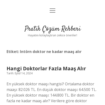
menüyü
Anasayfa
aç
Gizlilik Politikası
Pratik Çözüm Rehberi
Yasal Uyarı
Hayatını kolaylaştıran zekice öneriler!
Hakkımızda
Etiket:
Intörn doktor ne kadar maaş alır
Hangi Doktorlar Fazla Maaş Alır
Tarih: Eylül 14, 2024
En yüksek doktor maaşı hangisi? Ortalama doktor
maaşı: 82.026 TL. En düşük doktor maaşı: 64.500 TL.
En yüksek doktor maaşı: 144.800 TL. Bir doktor en
fazla ne kadar maaş alır? Verilere göre doktor