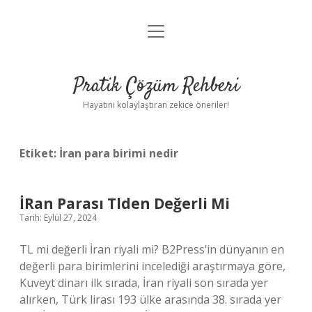
menüyü
Anasayfa
aç
Gizlilik Politikası
Pratik Çözüm Rehberi
Yasal Uyarı
Hayatını kolaylaştıran zekice öneriler!
Hakkımızda
Etiket:
İran para birimi nedir
İRan Parası Tlden Değerli Mi
Tarih: Eylül 27, 2024
TL mi değerli İran riyali mi? B2Press’in dünyanın en
değerli para birimlerini incelediği araştırmaya göre,
Kuveyt dinarı ilk sırada, İran riyali son sırada yer
alırken, Türk lirası 193 ülke arasında 38. sırada yer