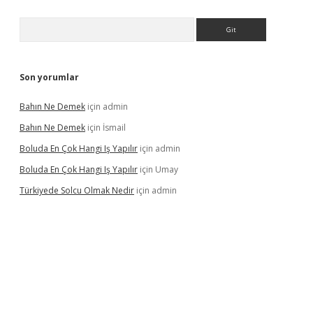
Arama
Son yorumlar
Bahın Ne Demek
için
admin
Bahın Ne Demek
için
İsmail
Boluda En Çok Hangi Iş Yapılır
için
admin
Boluda En Çok Hangi Iş Yapılır
için
Umay
Türkiyede Solcu Olmak Nedir
için
admin
ino