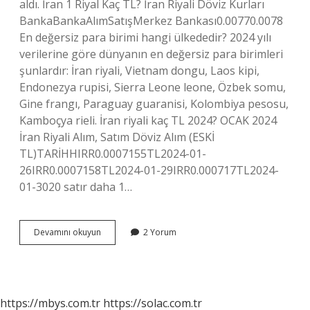
aldı. İran 1 Riyal Kaç TL? İran Riyali Döviz Kurları
BankaBankaAlımSatışMerkez Bankası0.00770.0078
En değersiz para birimi hangi ülkededir? 2024 yılı
verilerine göre dünyanın en değersiz para birimleri
şunlardır: İran riyali, Vietnam dongu, Laos kipi,
Endonezya rupisi, Sierra Leone leone, Özbek somu,
Gine frangı, Paraguay guaranisi, Kolombiya pesosu,
Kamboçya rieli. İran riyali kaç TL 2024? OCAK 2024
İran Riyali Alım, Satım Döviz Alım (ESKİ
TL)TARİHHIRR0.0007155TL2024-01-
26IRR0.0007158TL2024-01-29IRR0.000717TL2024-
01-3020 satır daha 1…
İRan
Devamını okuyun
2 Yorum
Parası
Tlden
Değerli
Mi
https://mbys.com.tr
https://solac.com.tr