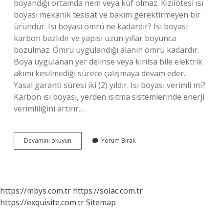
boyandığı ortamda nem veya küf olmaz. Kızılötesi ısı
boyası mekanik tesisat ve bakım gerektirmeyen bir
üründür. Isı boyası ömrü ne kadardır? Isı boyası
karbon bazlıdır ve yapısı uzun yıllar boyunca
bozulmaz. Ömrü uygulandığı alanın ömrü kadardır.
Boya uygulanan yer delinse veya kırılsa bile elektrik
akımı kesilmediği sürece çalışmaya devam eder.
Yasal garanti süresi iki (2) yıldır. Isı boyası verimli mi?
Karbon ısı boyası, yerden ısıtma sistemlerinde enerji
verimliliğini artırır.…
Isı
Devamını okuyun
Yorum Bırak
Boyası
Işe
Yarıyor
Mu
https://mbys.com.tr
https://solac.com.tr
https://exquisite.com.tr
Sitemap