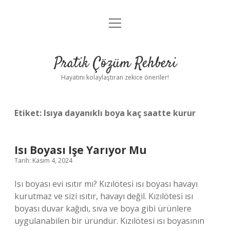
menüyü
Anasayfa
aç
Gizlilik Politikası
Pratik Çözüm Rehberi
Yasal Uyarı
Hayatını kolaylaştıran zekice öneriler!
Hakkımızda
Etiket:
Isıya dayanıklı boya kaç saatte kurur
Isı Boyası Işe Yarıyor Mu
Tarih: Kasım 4, 2024
Isı boyası evi ısıtır mı? Kızılötesi ısı boyası havayı
kurutmaz ve sizi ısıtır, havayı değil. Kızılötesi ısı
boyası duvar kağıdı, sıva ve boya gibi ürünlere
uygulanabilen bir üründür. Kızılötesi ısı boyasının