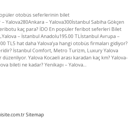
opüler otobüs seferlerinin bilet
ir – Yalova280Ankara – Yalova300İstanbul Sabiha Gökçen
ribotu kaç para? İDO En popüler feribot seferleri Bilet
TLYalova – İstanbul Anadolu195.00 TLİstanbul Avrupa –
 TL5 hat daha Yalova’ya hangi otobüs firmaları gidiyor?
eridir? İstanbul Comfort, Metro Turizm, Luxury Yalova
er düzenliyor. Yalova Kocaeli arası karadan kaç km? Yalova-
lova bileti ne kadar? Yenikapı – Yalova…
isite.com.tr
Sitemap