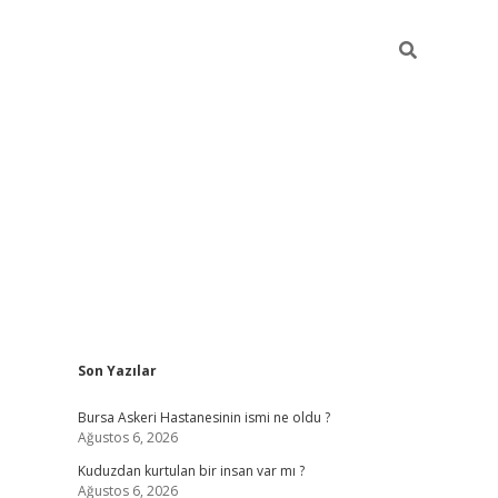
Sidebar
Son Yazılar
vdcasino
Bursa Askeri Hastanesinin ismi ne oldu ?
Ağustos 6, 2026
Kuduzdan kurtulan bir insan var mı ?
Ağustos 6, 2026