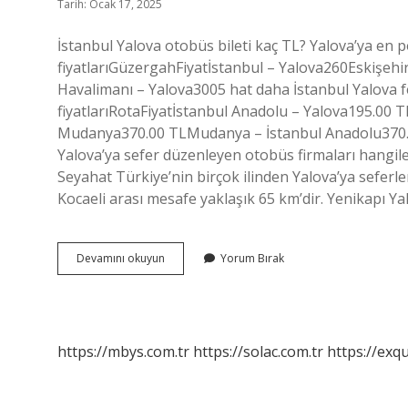
Tarih: Ocak 17, 2025
İstanbul Yalova otobüs bileti kaç TL? Yalova’ya en p
fiyatlarıGüzergahFiyatİstanbul – Yalova260Eskişeh
Havalimanı – Yalova3005 hat daha İstanbul Yalova fe
fiyatlarıRotaFiyatİstanbul Anadolu – Yalova195.00 
Mudanya370.00 TLMudanya – İstanbul Anadolu370.00
Yalova’ya sefer düzenleyen otobüs firmaları hangil
Seyahat Türkiye’nin birçok ilinden Yalova’ya seferl
Kocaeli arası mesafe yaklaşık 65 km’dir. Yenikapı Ya
Istanbul
Devamını okuyun
Yorum Bırak
Yalova
Bileti
Kaç
Para
https://mbys.com.tr
https://solac.com.tr
https://exqu