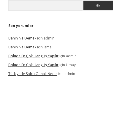
Arama
Son yorumlar
Bahın Ne Demek
için
admin
Bahın Ne Demek
için
İsmail
Boluda En Çok Hangi Iş Yapılır
için
admin
Boluda En Çok Hangi Iş Yapılır
için
Umay
Türkiyede Solcu Olmak Nedir
için
admin
ino