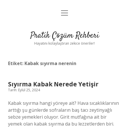
menüyü
Anasayfa
aç
Gizlilik Politikası
Pratik Çözüm Rehberi
Yasal Uyarı
Hayatını kolaylaştıran zekice öneriler!
Hakkımızda
Etiket:
Kabak sıyırma nerenin
Sıyırma Kabak Nerede Yetişir
Tarih: Eylül 25, 2024
Kabak sıyırma hangi yöreye ait? Hava sıcaklıklarının
arttığı şu günlerde sofraların baş tacı zeytinyağlı
sebze yemekleri oluyor. Girit mutfağına ait bir
yemek olan kabak sıyırma da bu lezzetlerden biri.