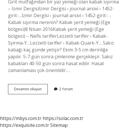
Girit mutfağından bir yaz yemeği olan kabak sıyırma
– İzmir Dergisiİzmir Dergisi › journal-arsivi › 1452-
girit-…İzmir Dergisi › journal-arsivi › 1452-girit-. ..
Kabak sıyırma nerenin? Kabak şerit yemeği (Ege
bölgesi)8 Nisan 2016Kabak şerit yemeği (Ege
bölgesi) – Nefis tariflerLezzetli tarifler › Kabak-
Syirma-Y…Lezzetli tarifler › Kabak-Quark-Y… Sakız
kabağı kaç günde yetişir? Ekim 3-5 cm derinliğe
yapılır. 5-7 gün sonra çimlenme gerçekleşir. Sakız
kabakları 40-50 gün sonra hasat edilir. Hasat
zamanlaması çok önemlidir.…
Sıyırma
Devamını okuyun
2 Yorum
Kabak
Nerede
Yetişir
https://mbys.com.tr
https://solac.com.tr
https://exquisite.com.tr
Sitemap