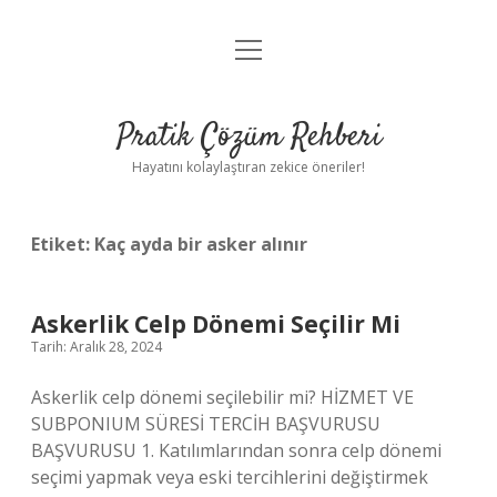
menüyü
Anasayfa
aç
Gizlilik Politikası
Pratik Çözüm Rehberi
Yasal Uyarı
Hayatını kolaylaştıran zekice öneriler!
Hakkımızda
Etiket:
Kaç ayda bir asker alınır
Askerlik Celp Dönemi Seçilir Mi
Tarih: Aralık 28, 2024
Askerlik celp dönemi seçilebilir mi? HİZMET VE
SUBPONIUM SÜRESİ TERCİH BAŞVURUSU
BAŞVURUSU 1. Katılımlarından sonra celp dönemi
seçimi yapmak veya eski tercihlerini değiştirmek