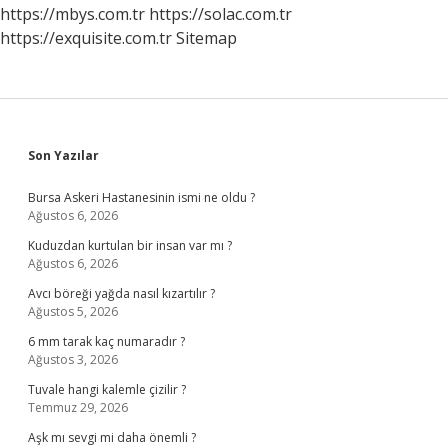
https://mbys.com.tr
https://solac.com.tr
https://exquisite.com.tr
Sitemap
Sidebar
Son Yazılar
Bursa Askeri Hastanesinin ismi ne oldu ?
Ağustos 6, 2026
Kuduzdan kurtulan bir insan var mı ?
Ağustos 6, 2026
Avcı böreği yağda nasıl kızartılır ?
Ağustos 5, 2026
6 mm tarak kaç numaradır ?
Ağustos 3, 2026
Tuvale hangi kalemle çizilir ?
Temmuz 29, 2026
Aşk mı sevgi mi daha önemli ?