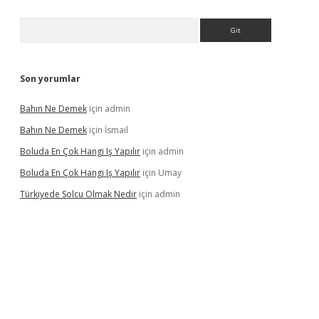
Arama
Son yorumlar
Bahın Ne Demek
için
admin
Bahın Ne Demek
için
İsmail
Boluda En Çok Hangi Iş Yapılır
için
admin
Boluda En Çok Hangi Iş Yapılır
için
Umay
Türkiyede Solcu Olmak Nedir
için
admin
asino