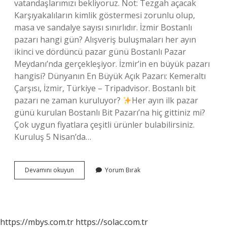
vatandaşlarımızı bekliyoruz. Not: Tezgah açacak
Karşıyakalıların kimlik göstermesi zorunlu olup,
masa ve sandalye sayısı sınırlıdır. İzmir Bostanlı
pazarı hangi gün? Alışveriş buluşmaları her ayın
ikinci ve dördüncü pazar günü Bostanlı Pazar
Meydanı’nda gerçekleşiyor. İzmir’in en büyük pazarı
hangisi? Dünyanın En Büyük Açık Pazarı: Kemeraltı
Çarşısı, İzmir, Türkiye – Tripadvisor. Bostanlı bit
pazarı ne zaman kuruluyor?
Her ayın ilk pazar
günü kurulan Bostanlı Bit Pazarı’na hiç gittiniz mi?
Çok uygun fiyatlara çeşitli ürünler bulabilirsiniz.
Kuruluş 5 Nisan’da…
İZmir
Devamını okuyun
Yorum Bırak
Bostanlı
Pazarı
Hangi
Gün
Oluyor
https://mbys.com.tr
https://solac.com.tr