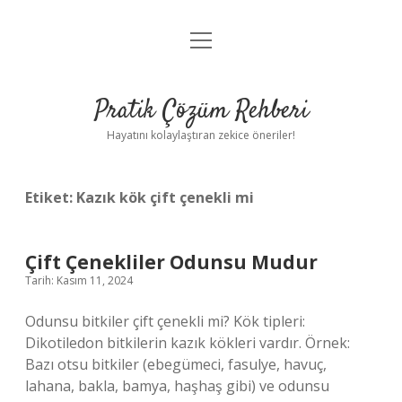
menüyü
Anasayfa
aç
Gizlilik Politikası
Pratik Çözüm Rehberi
Yasal Uyarı
Hayatını kolaylaştıran zekice öneriler!
Hakkımızda
Etiket:
Kazık kök çift çenekli mi
Çift Çenekliler Odunsu Mudur
Tarih: Kasım 11, 2024
Odunsu bitkiler çift çenekli mi? Kök tipleri:
Dikotiledon bitkilerin kazık kökleri vardır. Örnek:
Bazı otsu bitkiler (ebegümeci, fasulye, havuç,
lahana, bakla, bamya, haşhaş gibi) ve odunsu