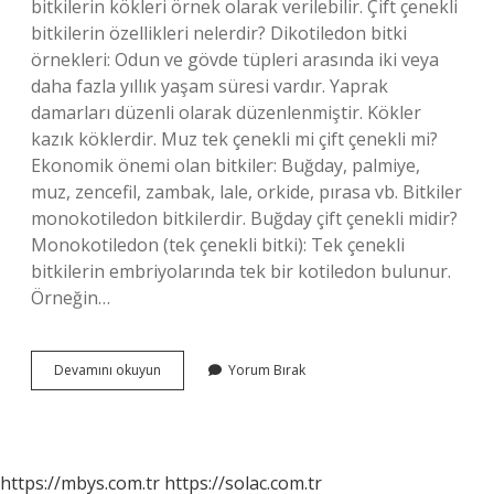
bitkilerin kökleri örnek olarak verilebilir. Çift çenekli
bitkilerin özellikleri nelerdir? Dikotiledon bitki
örnekleri: Odun ve gövde tüpleri arasında iki veya
daha fazla yıllık yaşam süresi vardır. Yaprak
damarları düzenli olarak düzenlenmiştir. Kökler
kazık köklerdir. Muz tek çenekli mi çift çenekli mi?
Ekonomik önemi olan bitkiler: Buğday, palmiye,
muz, zencefil, zambak, lale, orkide, pırasa vb. Bitkiler
monokotiledon bitkilerdir. Buğday çift çenekli midir?
Monokotiledon (tek çenekli bitki): Tek çenekli
bitkilerin embriyolarında tek bir kotiledon bulunur.
Örneğin…
Çift
Devamını okuyun
Yorum Bırak
Çenekliler
Odunsu
Mudur
https://mbys.com.tr
https://solac.com.tr