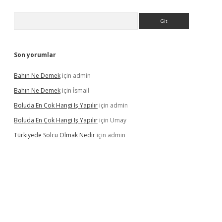
Arama
Son yorumlar
Bahın Ne Demek
için
admin
Bahın Ne Demek
için
İsmail
Boluda En Çok Hangi Iş Yapılır
için
admin
Boluda En Çok Hangi Iş Yapılır
için
Umay
Türkiyede Solcu Olmak Nedir
için
admin
ino