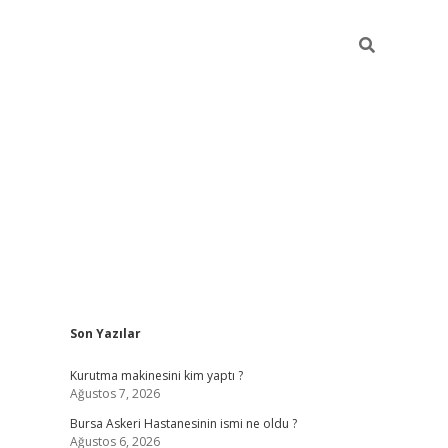
Sidebar
Son Yazılar
vdcasino
Kurutma makinesini kim yaptı ?
Ağustos 7, 2026
Bursa Askeri Hastanesinin ismi ne oldu ?
Ağustos 6, 2026