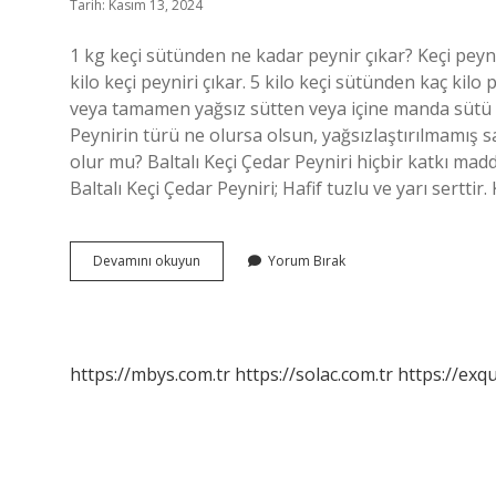
Tarih: Kasım 13, 2024
1 kg keçi sütünden ne kadar peynir çıkar? Keçi peynir
kilo keçi peyniri çıkar. 5 kilo keçi sütünden kaç kilo 
veya tamamen yağsız sütten veya içine manda sütü kat
Peynirin türü ne olursa olsun, yağsızlaştırılmamış s
olur mu? Baltalı Keçi Çedar Peyniri hiçbir katkı mad
Baltalı Keçi Çedar Peyniri; Hafif tuzlu ve yarı serttir
Keçi
Devamını okuyun
Yorum Bırak
Sütünden
Peynir
Olur
Mu
https://mbys.com.tr
https://solac.com.tr
https://exqu