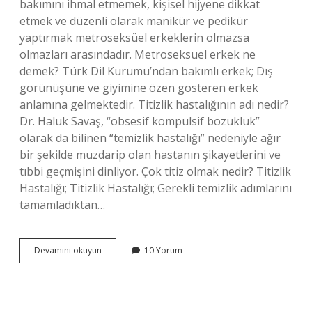
bakımını ihmal etmemek, kişisel hijyene dikkat
etmek ve düzenli olarak manikür ve pedikür
yaptırmak metroseksüel erkeklerin olmazsa
olmazları arasındadır. Metroseksuel erkek ne
demek? Türk Dil Kurumu’ndan bakımlı erkek; Dış
görünüşüne ve giyimine özen gösteren erkek
anlamına gelmektedir. Titizlik hastalığının adı nedir?
Dr. Haluk Savaş, “obsesif kompulsif bozukluk”
olarak da bilinen “temizlik hastalığı” nedeniyle ağır
bir şekilde muzdarip olan hastanın şikayetlerini ve
tıbbi geçmişini dinliyor. Çok titiz olmak nedir? Titizlik
Hastalığı; Titizlik Hastalığı; Gerekli temizlik adımlarını
tamamladıktan…
Titiz
Devamını okuyun
10 Yorum
Erkeklere
Ne
Denir