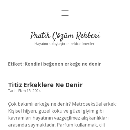
menüyü
Anasayfa
aç
Gizlilik Politikası
Pratik Çözüm Rehberi
Yasal Uyarı
Hayatını kolaylaştıran zekice öneriler!
Hakkımızda
Etiket:
Kendini beğenen erkeğe ne denir
Titiz Erkeklere Ne Denir
Tarih: Ekim 13, 2024
Çok bakımlı erkeğe ne denir? Metroseksüel erkek;
Kişisel hijyen, güzel koku ve güzel giyim gibi
kavramları hayatının vazgeçilmez alışkanlıkları
arasında saymaktadır. Parfüm kullanmak, cilt